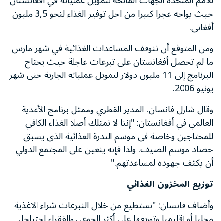
للأمم المتحدة الجهات المانحة لتمويل عملياته في أفغانستان
حيث يواجه عجزا كبيرا من اجل توفير الغذاء لنحو 3,5 مليون
أفغانى.
ومن المتوقع أن تتوقف المساعدات الغذائية في شهر مارس
ما لم تحصل أفغانستان على تبرعات عاجلة حيث يحتاج
البرنامج إلى 11 مليون دولار لتمويل عملياته الجارية حتى شهر
يونيو 2006.
وقال شارل فانسان، المدير القطري وممثل برنامج الأغذية
العالمي في أفغانستان: "إننا لا نمتلك أصلا الغذاء الكافي
للمحتاجين وخاصة فى موسم الندرة الغذائية الذى يسبق
حصاد موسم الصيف. ولذا فإنه يتعين على المجتمع الدولي
أن يكثف جهوده لمساعدتهم."
توزيع المخزون الغذائي
وأضاف فانسان: "نستطيع من خلال التبرعات شراء الاغذية
محليا أو إقليميا وتوزيعها على أكثر الجوعى والفقراء احتياجا،