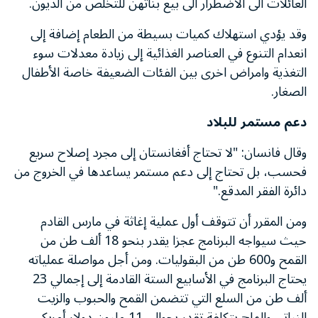
العائلات الى الاضطرار الى بيع بناتهن للتخلص من الديون.
وقد يؤدي استهلاك كميات بسيطة من الطعام إضافة إلى
انعدام التنوع في العناصر الغذائية إلى زيادة معدلات سوء
التغذية وامراض اخرى بين الفئات الضعيفة خاصة الأطفال
الصغار.
دعم مستمر للبلاد
وقال فانسان: "لا تحتاج أفغانستان إلى مجرد إصلاح سريع
فحسب، بل تحتاج إلى دعم مستمر يساعدها في الخروج من
دائرة الفقر المدقع."
ومن المقرر أن تتوقف أول عملية إغاثة في مارس القادم
حيث سيواجه البرنامج عجزا يقدر بنحو 18 ألف طن من
القمح و600 طن من البقوليات. ومن أجل مواصلة عملياته
يحتاج البرنامج في الأسابيع الستة القادمة إلى إجمالي 23
ألف طن من السلع التي تتضمن القمح والحبوب والزيت
النباتي والملح بتكلفة تقدر بحوالي 11 مليون دولار أمريكي.