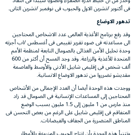
وحذر من أن خليط الذرة الصفراء والصويا سيبدأ فى النفاد
فى أكتوبر /تشرين الاول والحبوب فى نوفمبر /تشرين الثانى.
تدهور الاوضاع
وقد رفع برنامج الأغذية العالمى عدد الاشخاص المحتاجين
الى مساعدته فى ضوء تقرير تقييمى فى أغسطس /اب أجرته
وحدة تحليل الأمن الغذائى بالصومال التابعة لمنظمة الأمم
المتحدة للأغذية والزراعة. وقد وجد المسح أن أكثر من 600
ألف شخص فى إقليمى شابيل الأدنى والأوسط والعاصمة
مقديشو تضرروا من تدهور الاوضاع الانسانية.
ووجدت هذه الوحدة أيضا أن العدد الإجمالى من الأشخاص
المحتاجين إلى المساعدات الإنسانية فى الصومال قد زاد
منذ مارس من 1 مليون إلى 1.5 مليون بسبب الوضع
المتفاقم فى إقليمى شابيل على الرغم من بعض التحسن فى
المناطق المتضررة من الجفاف والفيضانات.
وتتنبأ هذه الوحدة بأن إنتاج الحبوب المزروعة بالأمطار