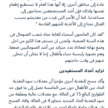
عادة إلى مناطق أخرى، إلا أنها هذا العام لا تستطيع إطعام
نفسها ولذلك فإن أشد المستضعفين يحتاجون إلى
مساعدتنا. كما أن الأسر التى فرت من مقديشو بسبب
القتال تحتاج إلى الأغذية للشهور القادمة ".
"لقد كان المانحون أسخياء للغاية تجاه شعب الصومال فى
هذه السنة الصعبة، واتمنى ان يستمر هذا الكرم من اجل
وضع نهاية لمعاناة عدد متزايد من أشد الصوماليين ضعفا،
وهم بصورة رئيسية نساء وأطفال. إننا لا يمكن أن نتخلى
عنهم فى وقت حاجتهم.
تزايد أعداد المستفيدين
وأكد مسح للتغذية أجرى مؤخرا أن معدلات سوء التغذية
الحاد بين الأطفال دون سن الخامسة تصل إلى ما فوق حد
الطوارئ البالغ 15 فى المائة، مع معدلات عالية ومقلقة من
سوء التغذية الحاد الشديد تتجاوز 4 فى المائة. وافاد المسح
بان هناك حاجة عاجلة لمزيد من الاغذية، والمياة النقية،