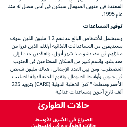
الممتدة فى جنوبى الصومال سيكون فى أدنى معدل له منذ
عام 1995.
توفير المساعدات
وسيشمل الأشخاص البالغ عددهم 1.2 مليون الذين سوف
يستديفون من المساعدانت الغذائية أولئك الذين فروا من
منازلهم فى مقديشو منذ شهر أبريل، والعائدين حديثا إلى
مقديشو، وقسم كبير من السكان المحتاجين فى الجنوب
المضطرب. ومن بين العدد الإجمالى، هناك مليون شخص
فى جنوبى وأواسط الصومال. وتقوم اللجنة الدولة للصليب
الأحمر ومنظمة " كير" الاهلية الدولية (CARE) بتزويد 225
ألف نازح آخرين بمساعدات غذائية.
حالات الطوارئ
الصراع في الشرق الأوسط
حالات الطواريء في فلسطين