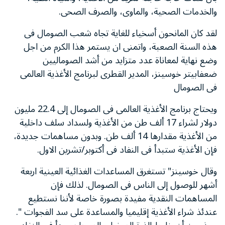
والخدمات الصحية، والماوى، والصرف الصحى.
لقد كان المانحون أسخياء للغاية تجاه شعب الصومال فى
هذه السنة الصعبة، واتمنى ان يستمر هذا الكرم من اجل
وضع نهاية لمعاناة عدد متزايد من أشد الصوماليين
ضعفابيتر خوسينز، المدير القطرى لبرنامج الأغذية العالمى
فى الصومال
ويحتاج برنامج الأغذية العالمى فى الصومال إلى 22.4 مليون
دولار لشراء 17 ألف طن من الأغذية ولسداد سلف داخلية
من الأغذية مقدارها 14 ألف طن. وبدون مساهمات جديدة،
فإن الأغذية ستبدأ فى النفاد فى أكتوبر/تشرين الاول.
وقال خوسينز" تستغرق المساعدات الغذائية العينية اربعة
أشهر للوصول إلى الناس فى الصومال. لذلك فإن
المساهمات النقدية مفيدة بصورة خاصة لأننا نستطيع
عندئذ شراء الأغذية إقليميا والمساعدة على سد الفجوات ".