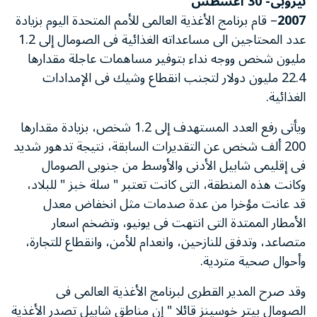
نيروبى- 30 أغسطس
2007
– قام برنامج الأغذية العالمى للأمم المتحدة اليوم بزيادة
عدد المحتاجين الى مساعداته الغذائية فى الصومال إلى 1.2
مليون شخص ووجه نداء بتوفير مساهمات عاجلة مقدارها
22.4 مليون دولار لتجنب انقطاع وشيك فى الإمدادات
الغذائية.
ويأتى رفع العدد المستهدف إلى 1.2 شخص، بزيادة مقدارها
200 ألف شخص عن التقديرات السابقة، نتيجة تدهور شديد
فى إقليمى شابيل الأدنى والأوسط من جنوبى الصومال
وكانت هذه المنطقة، التى كانت تعتبر " سلة خبز " للبلاد،
قد عانت مؤخرا من عدة صدمات مثل انخفاض معدل
الأمطار الممتدة التى انتهت فى يونيو، وتضخم اسعار
متصاعد، وتدفق للنازحين، وانعدام للأمن، وانقطاع للتجارة،
وأحوال صحية متردية.
وقد صرح المدير القطرى لبرنامج الأغذية العالمى فى
الصومال بيتر خوسينز قائلا " إن مناطق شابيل تصدر الأغذية