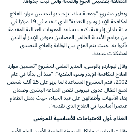
المتعلقة بقضيتي الجوع والصحة والتي ثبت جدواها.
ويظهر مشروع "جمعية سانت إجيديو لتحسين موارد العلاج
لمكافحة الإيدز وسوء التغذية" الذي تنفذه في 19 مركزا في
ستة بلدان إفريقية، كيف تساعد المعونات الغذائية المقدمة
من برنامج الأغذية العالمي المصابين بمرض الإيدز أو الذين
تأثروا به، حيث يتم المزج بين الوقاية والعلاج للتصدى
لمشكلات عديدة.
وقال ليوناردو بالومبى، المدير العلمي لمشروع "تحسين موارد
العلاج لمكافحة الإيدز وسوء التغذية": "منذ أن بدأنا في عام
2002، قدم المشروع المساعدة لما يربو على 25 ألف شخص
لمنع انتقال عدوى فيروس نقص المناعة البشرى وضمان
بقاء الأمهات وأطفالهن على قيد الحياة، حيث يمثل الطعام
عنصرا أساسيا في العلاج الذي نقدمه".
الغذاء..أول الاحتياجات الأساسية للمرضى
وقالت إليزابيث ماتاكا، المبعوثة الخاصة للأمين العام للأمم