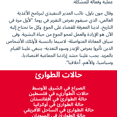
عملية وفعالة للمشكلة.
وقال جون باول، نائب المدير التنفيذي لبرنامج الأغذية
العالمي، الذي سيقوم بعرض التقرير في روما: "لأول مرة في
التاريخ، لدينا المعرفة للقضاء على الجوع. وكل ما نحتاج إليه
الآن هو الإرادة والعمل لمحو الجوع من حياة البشرية. وفى
سياق المعاناة المتواصلة- لاسيما بالنسبة لأولئك الأشخاص
الذين تأثروا بمرض الإيدز وسوء التغذية- ينبغي علينا القيام
بالمزيد. يجب علينا حشد إرادتنا الجماعية اقتصاديا،
وسياسيا، والأهم، أخلاقيا".
حالات الطوارئ
الصراع في الشرق الأوسط
حالات الطواريء في فلسطين
حالة الطوارئ في أفغانستان
حالة الطوارئ في أوكرانيا
حالة الطوارئ في الساحل الأفريقي
حالة الطوارئ في السودان