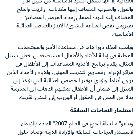
الغذائية إلا أنها تشمل البنود الأساسية من قبيل الأرز،
والفول، والحبوب المضاف إليها مغذيات، والزيت والملح
المضاف إليه اليود- لضمان إمداد المرضى المصابين
بفيروس نقص المناعة البشرى/ الإيدز بالعناصر الغذائية
الأساسية.
ويلعب الغذاء دورا هاما في مساعدة الأسر والمجتمعات
المحلية في إعالة الأيتام والأطفال المستضعفين. فعلى سبيل
المثال، يقدم برنامج الأغذية المساعدات إلى الأطفال في
مراكز الإيواء، ومشاريع التدريب المهني، والآباء والأجداد الذين
يربون أيتاماً. ويؤدى توفير الحصص الغذائية التي تؤخذ إلى
المنزل إلى ضمان أن الأطفال يمكنهم الذهاب إلى المدرسة
بدلا من العمل في الحقول أو الهروب إلى المدن القريبة.
استثمار النجاحات السابقة
وتدعو" سلسلة الجوع في العالم 2007" القادة والزعماء
لاستثمار النجاحات السابقة والإرادة اللازمة لإيجاد حلول