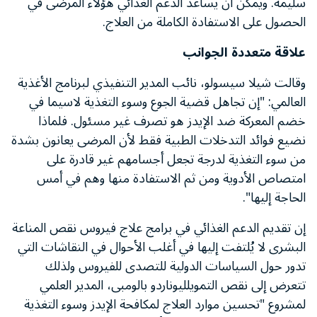
سليمة. ويمكن أن يساعد الدعم الغذائي هؤلاء المرضى في
الحصول على الاستفادة الكاملة من العلاج.
علاقة متعددة الجوانب
وقالت شيلا سيسولو، نائب المدير التنفيذي لبرنامج الأغذية
العالمي: "إن تجاهل قضية الجوع وسوء التغذية لاسيما في
خضم المعركة ضد الإيدز هو تصرف غير مسئول. فلماذا
نضيع فوائد التدخلات الطبية فقط لأن المرضى يعانون بشدة
من سوء التغذية لدرجة تجعل أجسامهم غير قادرة على
امتصاص الأدوية ومن ثم الاستفادة منها وهم في أمس
الحاجة إليها".
إن تقديم الدعم الغذائي في برامج علاج فيروس نقص المناعة
البشرى لا يُلتفت إليها في أغلب الأحوال في النقاشات التي
تدور حول السياسات الدولية للتصدى للفيروس ولذلك
تتعرض إلى نقص التمويلليوناردو بالومبى، المدير العلمي
لمشروع "تحسين موارد العلاج لمكافحة الإيدز وسوء التغذية