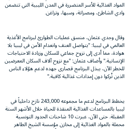
المواد الغذائية للأسر المتضررة في المدن الليبية التي تتضمن
وادي الشاطئ، ومصراتة، وسبها، وتراغن.
وقال وجدي عثمان، منسق عمليات الطوارئ لبرنامج الأغذية
العالمي في ليبيا: "يتواصل العنف وانعدام الأمن في ليبيا بلا
هوادة، مما أدى إلى نزوح جماعي للسكان وزيادة الاحتياجات
الإنسانية." وأضاف عثمان: "مع نزوح آلاف السكان المعرضين
للخطر الآن، يبذل البرنامج قصارى جهده لدعم هؤلاء الناس
الذين تُركوا دون إمدادات غذائية كافية."
يخطط البرنامج لدعم ما مجموعه 243,000 نازح داخلياً في
ليبيا بالمساعدات الغذائية المنقذة للحياة خلال الأشهر الستة
المقبلة. حتى الآن، عبرت 10 شاحنات الحدود التونسية
محملة بالمواد الغذائية إلى مخازن مؤسسة الشيخ الطاهر