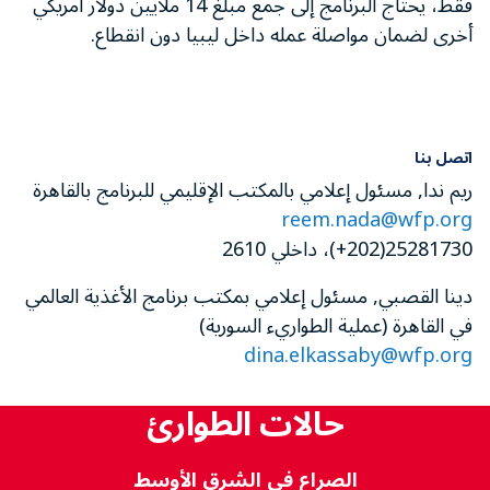
فقط، يحتاج البرنامج إلى جمع مبلغ 14 ملايين دولار أمريكي
أخرى لضمان مواصلة عمله داخل ليبيا دون انقطاع.
اتصل بنا
ريم ندا, مسئول إعلامي بالمكتب الإقليمي للبرنامج بالقاهرة
reem.nada@wfp.org
25281730(202+)، داخلي 2610
دينا القصبي, مسئول إعلامي بمكتب برنامج الأغذية العالمي
في القاهرة (عملية الطواريء السورية)
dina.elkassaby@wfp.org
حالات الطوارئ
الصراع في الشرق الأوسط