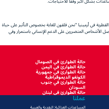
اعدات بشكل أكبر وفقًا للاحتياجات.
ة القطرية في أرمينيا "نحن قلقون للغاية بخصوص التأثير على حياة
صل الأشخاص المتضررين على الدعم الإنساني باستمرار وفي
حالة الطوارئ في الصومال
حالة الطوارئ في اليمن
حالة الطوارئ في جمهورية
الكونغو الديموقراطية
حالة الطوارئ في جنوب
السودان
حالة الطوارئ في لبنان
عملنا
المساعدات الغذائية: النقدية والعينية