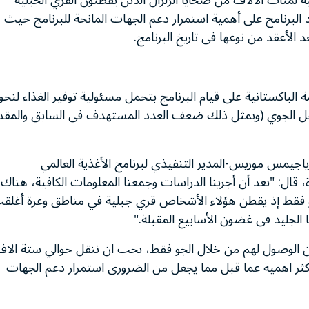
 لمئات الآلاف من ضحايا الزلزال الذين يقطنون القري الجبلية
البرنامج على أهمية استمرار دعم الجهات المانحة للبرنامج حيث
 الأعقد من نوعها فى تاريخ البرنامج.
 الباكستانية على قيام البرنامج بتحمل مسئولية توفير الغذاء لنحو
قل الجوي (ويمثل ذلك ضعف العدد المستهدف فى السابق والمقد
جيمس موريس-المدير التنفيذي لبرنامج الأغذية العالمي
 قال: "بعد أن أجرينا الدراسات وجمعنا المعلومات الكافية، هناك
خص عن طريق الجو فقط إذ يقطن هؤلاء الأشخاص قري جبلية في مناطق وعرة أغل
 الجليد فى غضون الأسابيع المقبلة."
الوصول لهم من خلال الجو فقط، يجب ان ننقل حوالي ستة الاف
أكثر اهمية عما قبل مما يجعل من الضرورى استمرار دعم الجهات