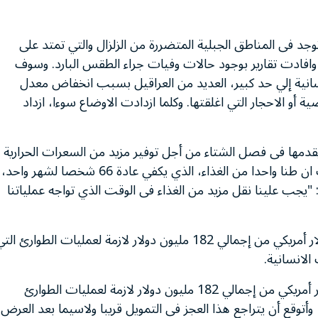
د فى المناطق الجبلية المتضررة من الزلزال والتي تمتد على
شتاء، وافادت تقارير بوجود حالات وفيات جراء الطقس البارد. وسوف
انسانية إلي حد كبير، العديد من العراقيل بسبب انخفاض معدل
 أو الاحجار التي اغلقتها. وكلما ازدادت الاوضاع سوءا، ازداد
 يقدمها فى فصل الشتاء من أجل توفير مزيد من السعرات الحرارية
المطلوبة ليتحمل السكان برودة هذا الفصل. ويعني ذلك ان طنا واحدا من الغذاء، الذي يكفي عادة 66 شخصا لشهر واحد،
 موريس: "يجب علينا نقل مزيد من الغذاء فى الوقت الذي تواجه عملياتنا
ولايزال البرنامج بحاجة إلي الحصول على 115 مليون دولار أمريكي من إجمالي 182 مليون دولار لازمة لعمليات الطوارئ ال
الانسانية.
وأتوقع أن يتراجع هذا العجز فى التمويل قريبا ولاسيما بعد العرض