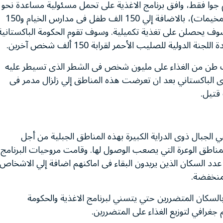
 جوا فقط، وافق برنامج الاغذية على تحمل مسئولية مساعدة نحو
600 الف شخص برا (منهم نحو 250 الف شخص فى المخيمات)، بالاضافة إلي 150 الف طفل فى مدارس الخيام و150
وف يحصلن على تغذية تكميلية. وسوف تقوم الحكومة الباكستانية
لية للصليب الأحمر لقرابة 150 ألف شخص آخرين.
نامج الأغذية حتي الآن فى توزيع أكثر من 21 ألف طن من الغذاء على مليون شخص فى الشطر الذى تسيطر عليه
ى الباكستاني بعد ان تعرضت هذه المناطق إلي زلزال مدمر فى
رنامج تعاقد مؤخرا مع 15 من متسلقي الجبال ذوى الدراية الكبيرة بهذه المناطق الجبلية من أجل
مناطق الوعرة التي يصعب الوصول لها. وقامت مروحيات البرنامج
 عدد السكان الذين يريدون البقاء فى اماكنهم اضافة إلي الاشخاص
لمنخفضة.
بالسكان المتضررين حتي يتسني لبرنامج الاغذية والحكومة
جغرافي لتوزيع الغذاء على المتضررين.