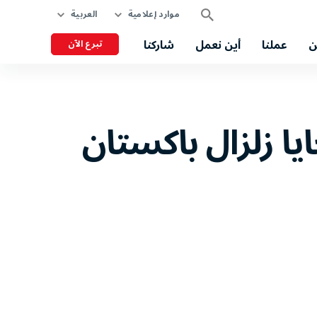
موارد إعلامية
العربية
ن
عملنا
أين نعمل
شاركنا
تبرع الآن
يا زلزال باكستان