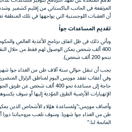
للأمم المتحدة عن تعهد البرنامج بتوفير مساعدات غذائية
المرتفعة فى الجانب الباكستاني من إقليم كشمير. وشدد 
أن العقبات اللوجستية التي يواجهها في تلك المنطقة تعد
تقديم المساعدات جواً
ويأتي ذلك فى ظل اتفاق برنامج الأغذية العالمي والحكومة
400 ألف شخص يمكن الوصول لهم فقط من خلال الن
بنحو 200 ألف شخص).
يجب أن ننقل حوالي ستة آلاف طن من الغذاء جوا شهريا
وفي أعقاب تفقد موريس اليوم لمناطق الزلزال المتضررة،
حاجة إلى مساعدة نحو 400 ألف ش
الإنهيارات الأرضية الطرق المؤدية إليها أو سوف يكسوها
وأضاف موريس:"ولمساعدة هؤلاء الأشخاص الذين يمكن 
طن من الغذاء جوا شهريا. وسوف تلعب مروحياتنا دورا 
المانحة لنا."