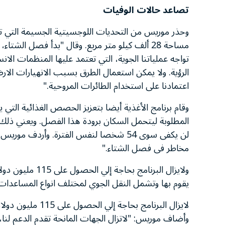
تصاعد حالات الوفيات
وحذر موريس من التحديات اللوجسيتية الجسيمة التي توج
مساحة 28 ألف كيلو متر مربع. وقال "بدأ فصل ال
تواجه عملياتنا الجوية، التي تعتمد عليها المنظمات ال
الرؤية. ولا يمكن استعمال الطرق بسبب الانهيارات الارضية
اعتمادنا على استخدام الطائرات المروحية."
وقام برنامج الأغذية أيضا بتعزيز الحصص الغذائية التي
لن يكفى سوى 54 شخصا لنفس الفترة. وأردف
مخاطر فى فصل الشتاء."
يقوم بها وتشمل النقل الجوي لمختلف انواع المساعدات 
لايزال البرنامج بحاجة إلي الحصول على 115 مليون دولار أمريكي من إجمالي 182 مليون دولار لازمة لعمليات الطوارئ
وأضاف موريس: "لاتزال الجهات المانحة تقدم الدعم لنا، 