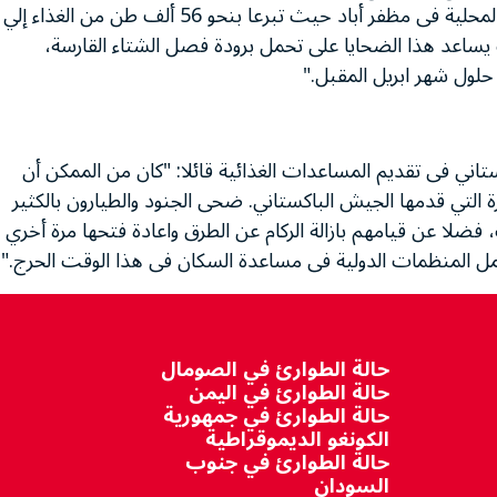
السخي الذي تقدمت به الحكومة الباكستانية والحكومة المحلية فى مظفر أباد حيث تبرعا بنحو 56 ألف طن من الغذاء إلي
ف يساعد هذا الضحايا على تحمل برودة فصل الشتاء القارسة،
 حلول شهر ابريل المقبل."
ستاني فى تقديم المساعدات الغذائية قائلا: "كان من الممكن أن
التي قدمها الجيش الباكستاني. ضحى الجنود والطيارون بالكثير
لا عن قيامهم بازالة الركام عن الطرق واعادة فتحها مرة أخري
مل المنظمات الدولية فى مساعدة السكان فى هذا الوقت الحرج."
حالة الطوارئ في الصومال
حالة الطوارئ في اليمن
حالة الطوارئ في جمهورية
الكونغو الديموقراطية
حالة الطوارئ في جنوب
السودان