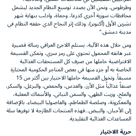
وطرطوس، ونحن الآن بصدد توسيع النظام الجديد ليشمل
محافظات سورية أخري كدرعا، وحماة، وادلب بنهاية شهر
تشرين الأول (أكتوبر)، وذلك إثر النجاح الذي حققه النظام في
مدينة دمشق."
ومن خلال هذه الآلية، يستلم اللاجئ العراقي رسالة قصيرة
عبر هاتفه المحمول تحتوي على رمز سري، وتمكن القسيمة
الافتراضية حاملها من صرف كل المستحقات الغذائية
الخاصة به أو جزء منها في بعض المتاجر الحكومية المختارة
مسبقاً. وتخول القسيمة حاملها الاختيار بين أكثر من 15
صنفاً غذائياً مثل الأرز، والعدس، والحمص، والبرغل، والسكر،
والملح، وزيت الطهي، والسمن النباتي، والأسماك المعلبة،
والمعكرونة، وصلصة الطماطم، والفاصوليا البيضاء، بالإضافة
إلى الأجبان، والبيض...فهذه المنتجات الطازجة لا توفرها سلة
المساعدات الغذائية التقليدية.
حرية االاختيار