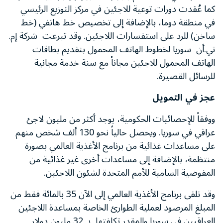
كما عُقدت دورات توعية للاجئين في مركز التوزيع الرئيسي
في منطقة دوما، بالإضافة إلى تخصيص خط هاتفي (خط
ساخن) للرد على استفسارات اللاجئين. وقد تبرعت شركة إم.
تي.أن سوريا لخطوط الهاتف المحمول بتقديم بطاقات
الهاتف المحمول للاجئين مجاناً مع سنة خدمة مجانية
للرسائل القصيرة.
عجز في التمويل
ووفقاً للإحصائيات الحكومية، يوجد أكثر من مليون لاجئ
عراقي في سوريا. ويحصل حالياً نحو 130 ألف شخص منهم
على مساعدات غذائية من برنامج الأغذية العالمي بصورة
منتظمة، بالإضافة إلى مساعدات أخرى غير غذائية من
المفوضية السامية للأمم المتحدة لشئون اللاجئين.
وقد تلقى برنامج الأغذية العالمي إلى الآن 35 بالمائة فقط من
المبلغ المرصود لعملية الطوارئ الخاصة بمساعدة اللاجئين
العراقيين في سوريا والمقدر تكلفتها بـ 32 مليون دولار