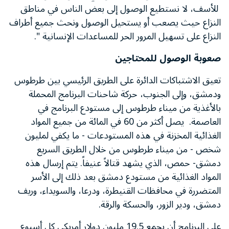
للأسف، لا نستطيع الوصول إلى بعض الناس في مناطق
النزاع حيث يصعب أو يستحيل الوصول ونحث جميع أطراف
النزاع على تسهيل المرور الحر للمساعدات الإنسانية ".
صعوبة الوصول للمحتاجين
تعيق الاشتباكات الدائرة على الطريق الرئيسي بين طرطوس
ودمشق، وإلى الجنوب، حركة شاحنات البرنامج المحملة
بالأغذية من ميناء طرطوس إلى مستودع البرنامج في
العاصمة. يصل أكثر من 60 في المائة من جميع المواد
الغذائية المخزنة في هذه المستودعات - ما يكفي لمليون
شخص - من ميناء طرطوس من خلال الطريق السريع
دمشق- حمص، الذي يشهد قتالاً عنيفاً. يتم إرسال هذه
المواد الغذائية من مستودع دمشق بعد ذلك إلى الأسر
المتضررة في محافظات القنيطرة، ودرعا، والسويداء، وريف
دمشق، ودير الزور، والحسكة والرقة.
على البرنامج أن يجمع 19.5 مليون دولار أمريكي كل أسبوع