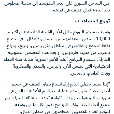
على الساحل السوري على البحر المتوسط إلى مدينة طرطوس
بعد اندلاع قتال عنيف في قراهم.
توزيع المساعدات
وسوف يستمر التوزيع خلال الأيام القليلة القادمة على أكثر من
10,000 شخص - معظمهم من النساء والأطفال - في جميع
نقاط التجمع والملاجئ في مناطق مثل زامرين، وبريج، ومراح،
بالقرب من مدينة طرطوس. و بعد هذه الحصص التموينية
الطارئة، سيقدم البرنامج أيضاً للأسر السورية هناك سلة الغذاء
الإعتيادية التي تشمل الأرز، والبرغل، والسكر، والمعكرونة،
وزيت الطعام، والعدس.
"إننا نشعر بالقلق البالغ إزاء اتساع نطاق العنف في جميع
أنحاء البلاد"، يقول مدير عمليات برنامج الأغذية العالمي في
سوريا، ماثيو هولينجوورث. "نواجه تحديات هائلة للتحرك في
جميع أنحاء البلاد، ولكن البرنامج يقوم بكل ما في وسعه
لتوفير الغذاء للمدنيين المحاصرين في ميدان القتال.