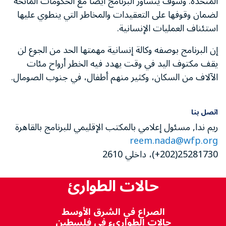
المتحدة. وسوف يتشاور البرنامج أيضا مع الحكومات المانحة
لضمان وقوفها على التعقيدات والمخاطر التي ينطوي عليها
استئناف العمليات الإنسانية.
إن البرنامج بوصفه وكالة إنسانية مهمتها الحد من الجوع لن
يقف مكتوف اليد في وقت يهدد فيه الخطر أرواح مئات
الآلاف من السكان، وكثير منهم أطفال، في جنوب الصومال.
اتصل بنا
ريم ندا, مسئول إعلامي بالمكتب الإقليمي للبرنامج بالقاهرة
reem.nada@wfp.org
25281730(202+)، داخلي 2610
حالات الطوارئ
الصراع في الشرق الأوسط
حالات الطواريء في فلسطين