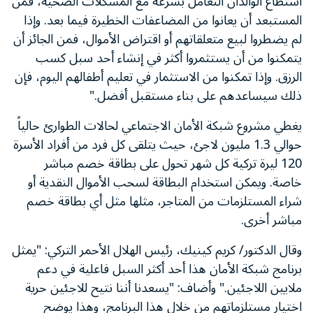
استطاع الوالدان التعامل بسرعة مع المشكلات الصحية، فمن
المستبعد أن يعانوا من المضاعفات الخطيرة فيما بعد. وإذا
لم يضطروا لبيع متعلقاتهم أو اقتراض الأموال، فمن الجائز أن
يتمكنوا من أن يستثمروا أكثر في إنشاء أحد سبل كسب
الرزق. وإذا تمكنوا من الاستثمار في تعليم أطفالهم اليوم، فإن
ذلك سيساعدهم على بناء مستقبل أفضل."
يغطي مشروع شبكة الأمان الاجتماعي لحالات الطوارئ حالياً
حوالي 1.3 مليون لاجئ، حيث يتلقى كل فرد من أفراد الأسرة
120 ليرة تركية كل شهر تحول على بطاقة خصم مباشر
خاصة. ويمكن استخدام البطاقة لسحب الأموال النقدية أو
شراء المستلزمات من المتاجر، مثلها مثل أي بطاقة خصم
مباشر أخرى.
وقال الدكتور/ كريم كينيك، رئيس الهلال الأحمر التركي: "يمثل
برنامج شبكة الأمان هذا أحد أكثر السبل فاعلية في دعم
ملايين اللاجئين." وأضاف: "يسعدنا أننا نتيح للاجئين حرية
اختيار مستلزماتهم من خلال هذا البرنامج، وهذا يوضح