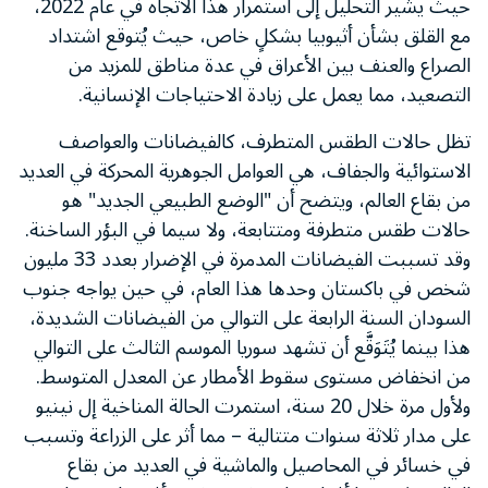
حيث يشير التحليل إلى استمرار هذا الاتجاه في عام 2022،
مع القلق بشأن أثيوبيا بشكلٍ خاص، حيث يُتوقع اشتداد
الصراع والعنف بين الأعراق في عدة مناطق للمزيد من
التصعيد، مما يعمل على زيادة الاحتياجات الإنسانية.
تظل حالات الطقس المتطرف، كالفيضانات والعواصف
الاستوائية والجفاف، هي العوامل الجوهرية المحركة في العديد
من بقاع العالم، ويتضح أن "الوضع الطبيعي الجديد" هو
حالات طقس متطرفة ومتتابعة، ولا سيما في البؤر الساخنة.
وقد تسببت الفيضانات المدمرة في الإضرار بعدد 33 مليون
شخص في باكستان وحدها هذا العام، في حين يواجه جنوب
السودان السنة الرابعة على التوالي من الفيضانات الشديدة،
هذا بينما يُتَوَقَّع أن تشهد سوريا الموسم الثالث على التوالي
من انخفاض مستوى سقوط الأمطار عن المعدل المتوسط.
ولأول مرة خلال 20 سنة، استمرت الحالة المناخية إل نينيو
على مدار ثلاثة سنوات متتالية – مما أثر على الزراعة وتسبب
في خسائر في المحاصيل والماشية في العديد من بقاع