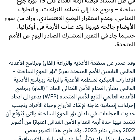
في ظل اشتداد قبضة أزمة الغذاء على 19 بؤرة جوع
ساخنة – ويرجع هذا إلى تصاعد النزاعات، والتطرف
المناخي، وعدم استقرار الوضع الاقتصادي، وزاد من سوء
الأوضاع جائحة كورونا وتداعيات الأزمة في أوكرانيا،
حسبما جاء في التقرير المشترك الصادر اليوم عن الأمم
المتحدة.
وقد صدر عن منظمة الأغذية والزراعة (الفاو) وبرنامج الأغذية
العالمي التابعين للأمم المتحدة تقريرٌ "بؤر الجوع الساخنة –
الإنذارات المبكرة لمنظمة الأغذية والزراعة وبرنامج الأغذية
العالمي بشأن انعدام الأمن الغذائي الحاد " (الفاو) وبرنامج
الأغذية العالمي التابع للأمم المتحدة (WFP) يدعو إلى اتخاذ
إجراءات إنسانية عاجلة لإنقاذ الأرواح وحياة الأفراد وتجنب
حدوث المجاعات في بلدان بؤر الجوع الساخنة والتي يُتَوَقَّع أن
تشتد فيها حدة أزمة انعدام الأمن الغذائي اعتبارًا من أكتوبر
2022 وحتى يناير 2023. وقد طرح هذا التقرير بعض
التوصيات لكل بلد بشأن أولويات الإجراءات الاستباقية –