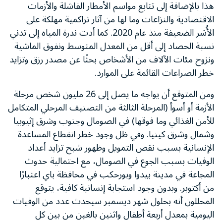
هذا بالإضافة إلى تتابع مواسم الأمطار الفاشلة والأزمات
الاقتصادية والنزاعات وما لها من آثار تراكمية مهلكة على
الأُسَر الضعيفة منذ عام 2020. كما أدت ندرة المياه إلى تدني
نسبة الحصاد إلى أقل من المعدل المتوسط ونفوق الماشية
ونزوح مئات الآلاف من الأشخاص بحثًا عن مصدر رزق وتزايد
خطر الصراعات القائمة على الموارد.
ومن المتوقع أن يواجه ما يصل إلى 26 مليون شخص مرحلة
الأزمة أو أسوأ (المرحلة الثالثة من التصنيف المرحلي المتكامل
للأمن الغذائي وما فوقها) في الصومال وجنوب وشرق إثيوبيا
وشمال وشرق كينيا. وفي ظل وجود خطر انقطاع المساعدة
الإنسانية بسبب نقص التمويل وظهور شبح تزايد أعداد
الوفيات بسبب الجوع في الصومال، مع احتمالية حدوث
المجاعة في مدينة بيدوا وبورحكب في محافظة باي‎‎ اعتبارًا
من أكتوبر. وبدون وجود استجابة إنسانية كافية، يتوقع
المحللون أنه بحلول شهر ديسمبر سيحدث عدد من الوفيات
اليومية بمعدل أربعة أطفال واثنين بالغين من بين كل