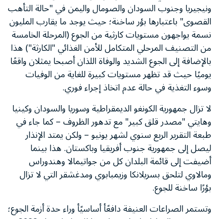
ونيجيريا وجنوب السودان والصومال واليمن في "حالة التأهب
القصوى" باعتبارها بؤر ساخنة؛ حيث يوجد ما يقارب المليون
نسمة يواجهون مستويات كارثية من الجوع (المرحلة الخامسة
من التصنيف المرحلي المتكامل للأمن الغذائي "الكارثة") هذا
بالإضافة إلى الجوع الشديد والوفاة اللذان أصبحا يمثلان واقعًا
يوميًا حيث قد تظهر مستويات كبيرة للغاية من الوفيات
وسوء التغذية في حالة عدم اتخاذ إجراء فوري.
لا تزال جمهورية الكونغو الديمقراطية وسوريا والسودان وكينيا
وهايتي "مصدر قلق كبير" مع تدهور الظروف – كما جاء في
طبعة التقرير الربع سنوي لشهر يونيو – ولكن يمتد الإنذار
ليصل إلى جمهورية جنوب أفريقيا وباكستان. هذا بينما
أضيفت إلى قائمة البلدان كل من جواتيمالا وهندوراس
ومالاوي لتلحق بسريلانكا وزيمبابوي ومدغشقر التي لا تزال
بؤرًا ساخنة للجوع.
وتستمر الصراعات العنيفة دافعًأ أساسيًأ وراء حدة أزمة الجوع؛