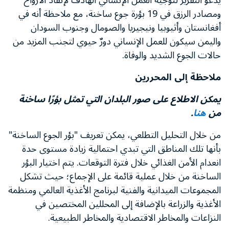
يدعو التقرير لتوجيه العمل الإنساني الهادف لإنقاذ الأرواح
ومصادر الرزق في 19 بؤرة جوع ساخنة، مع ملاحظة أنه في
أفغانستان وأثيوبيا ونيجيريا والصومال وجنوب السودان
واليمن سيكون للعمل الإنساني دورٌ حيوي لتجنب المزيد من
حالات الجوع الشديد والوفاة.
ملاحظة إلى المحررين
يمكن الاطلاع على صور البلدان التي تمثل بؤرًا ساخنة
من
هنا
.
من خلال التحليل التطلعي، يمكن تعريف "بؤر الجوع الساخنة"
بأنها تلك المناطق التي تبدي احتمالية زيادة مستوى حدة
انعدام الأمن الغذائي خلال فترة التوقعات. يتم اختيار البؤر
الساخنة من خلال عملية قائمة على الإجماع؛ حيث تشكل
المجموعات الميدانية والفنية لبرنامج الأغذية العالمي ومنظمة
الأغذية والزراعة بالإضافة إلى المحللين المختصين في
النزاعات والمخاطر الاقتصادية والمخاطر الطبيعية.