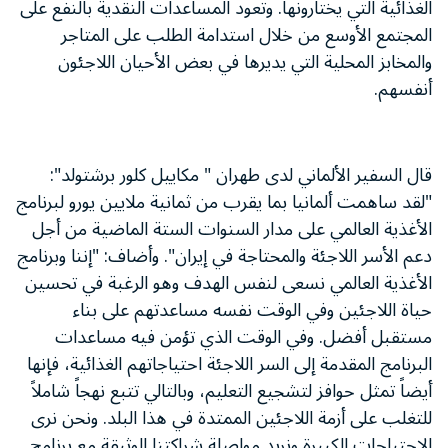
الغذائية التي يختارونها. وتعود المساعدات النقدية بالنفع على
المجتمع الأوسع من خلال استدامة الطلب على المتاجر
والمخابز المحلية التي يديرها في بعض الأحيان اللاجئون
أنفسهم.
قال السفير الألماني لدى طهران " مكاييل كلور برشتولد":
"لقد ساهمت ألمانيا بما يقرب من ثمانية ملايين يورو لبرنامج
الأغذية العالمي على مدار السنوات الستة الماضية من أجل
دعم الأسر اللاجئة والمحتاجة في إيران". وأضاف: "إننا وبرنامج
الأغذية العالمي نسعى لنفس الهدف وهو الرغبة في تحسين
حياة اللاجئين وفي الوقت نفسه مساعدتهم على بناء
مستقبل أفضل. وفي الوقت الذي تؤمن فيه مساعدات
البرنامج المقدمة إلى السر اللاجئة احتياجاتهم الغذائية، فإنها
أيضاً تمثل حوافز لتشجيع التعليم، وبالتالي تتبع نهجاً شاملاً
للتغلب على أزمة اللاجئين الممتدة في هذا البلد. ونحن نرى
الاحتياجات الكبيرة ونريد مواصلة شراكتنا الوثيقة مع برنامج