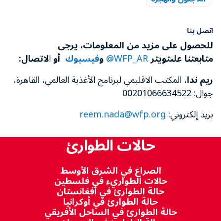
اتصل بنا
للحصول على مزيد من المعلومات، يرجى
متابعتنا
على
تويتر
WFP_AR@
و
فيسبوك
أو
ا
لاتصال
:
ريم ندا
، المكتب الاقليمي لبرنامج الأغذية العالمي، القاهرة،
جوال: 00201066634522
بريد إلكتروني:
reem.nada@wfp.org
حالات الطوارئ
الصراع في الشرق الأوسط
حالات الطواريء في فلسطين
حالة الطوارئ في أفغانستان
حالة الطوارئ في أوكرانيا
حالة الطوارئ في الساحل الأفريقي