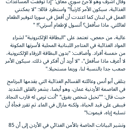
وقال أشرف وهو لاجئ سوري معاق: "إذا توقفت المساعدات
الغذائية، سيكون الأمر كارثياُ!" واستطرد قائلا: "لا يمكنني
العمل في لبنان كما اعتدت أن أفعل في سوريا لتوفير الطعام
لعائلتي. ماذا سأفعل؟ أتسول لإطعام أسرتي؟! "
عالية، من حمص، تعتمد على "البطاقة الإلكترونية" لشراء
المواد الغذائية في المتاجر اللبنانية المحلية لأسرتها المكونة
من خمسة أفراد. وأضافت: "بدون البطاقة الزرقاء الإلكترونية،
لا أعرف ماذا سأفعل"، "لا أريد أن أفكر في ذلك. سيكون الأمر
صعب جدا بالنسبة لنا، وربما مستحيلا."
يتلقى أبو أنس وعائلته القسائم الغذائية التي يقدمها البرنامج
في العاصمة الأردنية عمان، وهو أيضا، يشعر بالقلق الشديد
حيث قال: ""تخيل شخص يغرق" "أنت ترمي له قارب النجاة.
فيبقى على قيد الحياة، ولكنه مازال في الماء. ثم تقرر فجأة أن
تسلبه إياه، فيموت!"
وتشير البيانات الخاصة بالأمن الغذائي في الأردن إلى أن 85