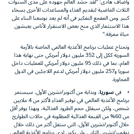
وأضاف هادى: "لقد حشد العالم جهوده على مدى السنوات
الثلاث الماضية لتقديم الغذاء والمساعدات الأخرى بسخاء
كبير. ومن المفجع التفكير في أنه لم يعد بوسعنا البناء على
هذا الاستثمار الذي منح بعض الاستقرار لأناس يعيشون
حياة ممزقة."
وتحتاج عمليات برنامج الأغذية العالمي الخاصة بالأزمة
السورية ككل إلى 352 مليون دولار أمريكي حتى نهاية هذا
العام، بما في ذلك 95 مليون دولار أمريكي للعمليات داخل
سوريا و257 مليون دولار أمريكي لدعم اللاجئين في الدول
المجاورة.
• في
سوريا
، وبداية من أكتوبر/تشرين الأول، سيستمر
برنامج الأغذية العالمي في توفير الغذاء لأكثر من 4 ملايين
شخص، ولكن سيقلل حجم الطرود الغذائية، وبهذا يوفر أقل
من 60% من القيمة الغذائية المطلوبة في حالات الطوارئ
خلال أكتوبر/تشرين الأول، التي ستقل أكثر من ذلك خلال
نوفمبر/تشرين الثاني. ولن يكون لدى برنامج الأغذية العالمي