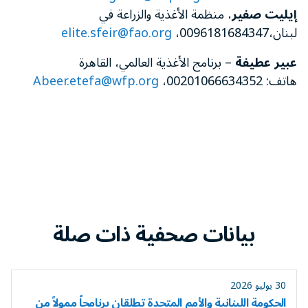
إيليت صفير
، منظمة الأغذية والزراعة في
لبنان،0096181684347،
elite.sfeir@fao.org
عبير عطيفة
– برنامج الأغذية العالمي، القاهرة
هاتف: 00201066634352،
Abeer.etefa@wfp.org
بيانات صحفية ذات صلة
30 يوليو 2026
الحكومة اللبنانية والأمم المتحدة تطلقان برنامجاً ممولاً من