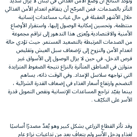
وتؤكد النتائج أن وضع الأمن الغذائي في لبنان لا يزال شديد
التأثر بالصدمات. فمن المرجّح أن يتفاقم انعدام الأمن الغذائي
خلال الأشهر المقبلة في حال غياب مساعدات إنسانية
منتظمة، وتحسين إمكانية الوصول إليها، واستقرار الأوضاع
الأمنية والاقتصادية.ويُعزى هذا التدهور إلى تراقم مجموعة
من الصدمات المرتبطة بالتصعيد المستمر. حيث تؤدي حالة
انعدام الأمن والنزوح إلى تإضعاف سبل العيش وتقليص
فرص الدخل، في حين لا يزال الوصول إلى الأسواق غير
متوازن في المناطق المتأثرة بالنزاع نتيجة الضغوط المتزايدة
التي تواجهه سلاسل الإمداد. وفي الوقت ذاته، يساهم
التضخم وارتفاع أسعار الغذاء في إضعاف القدرة الشرائية ،
بينما يقيّد تراجع المساعدات الإنسانية ونقص التمويل قدرة
الأسر على التكيّف .
وقد تأثر القطاع الزراعي بشكل كبير وهو يُعدّ مصدرًا أساسيًا
لغذاء ودخل الأسر ولم يتعافَ بعد من تداعيات نزاع عام