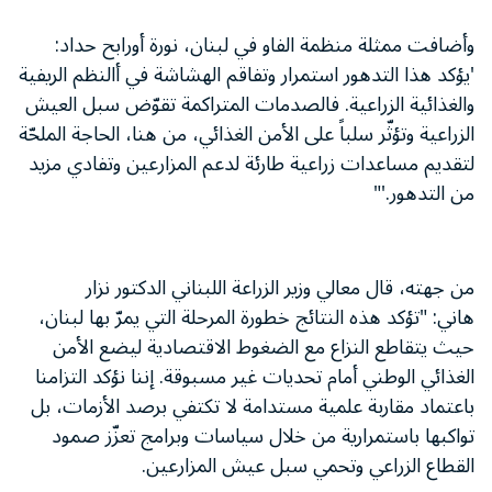
وأضافت ممثلة منظمة الفاو في لبنان، نورة أورابح حداد:
'يؤكد هذا التدهور استمرار وتفاقم الهشاشة في أالنظم الريفية
والغذائية الزراعية. فالصدمات المتراكمة تقوّض سبل العيش
الزراعية وتؤثّر سلباً على الأمن الغذائي، من هنا، الحاجة الملحّة
لتقديم مساعدات زراعية طارئة لدعم المزارعين وتفادي مزيد
من التدهور.'"
من جهته، قال معالي وزير الزراعة اللبناني الدكتور نزار
هاني: "تؤكد هذه النتائج خطورة المرحلة التي يمرّ بها لبنان،
حيث يتقاطع النزاع مع الضغوط الاقتصادية ليضع الأمن
الغذائي الوطني أمام تحديات غير مسبوقة. إننا نؤكد التزامنا
باعتماد مقاربة علمية مستدامة لا تكتفي برصد الأزمات، بل
تواكبها باستمرارية من خلال سياسات وبرامج تعزّز صمود
القطاع الزراعي وتحمي سبل عيش المزارعين.