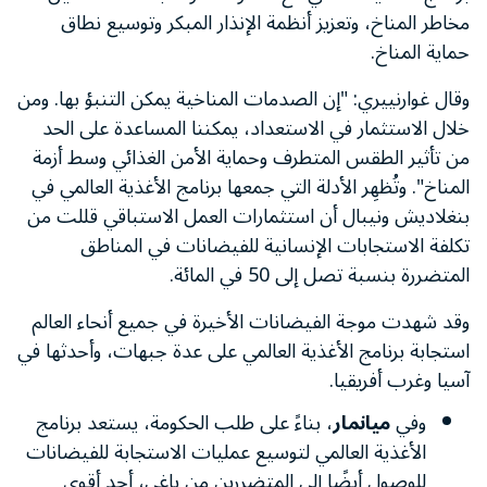
مخاطر المناخ، وتعزيز أنظمة الإنذار المبكر وتوسيع نطاق
حماية المناخ.
وقال غوارنييري: "إن الصدمات المناخية يمكن التنبؤ بها. ومن
خلال الاستثمار في الاستعداد، يمكننا المساعدة على الحد
من تأثير الطقس المتطرف وحماية الأمن الغذائي وسط أزمة
المناخ". وتُظهِر الأدلة التي جمعها برنامج الأغذية العالمي في
بنغلاديش ونيبال أن استثمارات العمل الاستباقي قللت من
تكلفة الاستجابات الإنسانية للفيضانات في المناطق
المتضررة بنسبة تصل إلى 50 في المائة.
وقد شهدت موجة الفيضانات الأخيرة في جميع أنحاء العالم
استجابة برنامج الأغذية العالمي على عدة جبهات، وأحدثها في
آسيا وغرب أفريقيا.
وفي
ميانمار
، بناءً على طلب الحكومة، يستعد برنامج
الأغذية العالمي لتوسيع عمليات الاستجابة للفيضانات
للوصول أيضًا إلى المتضررين من ياغي، أحد أقوى