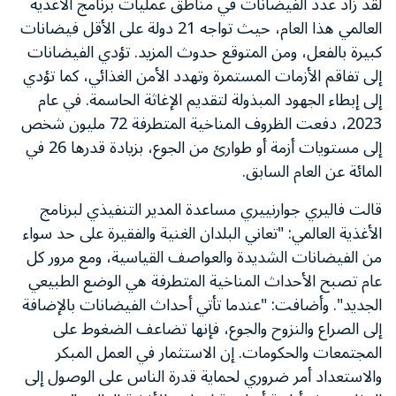
لقد زاد عدد الفيضانات في مناطق عمليات برنامج الأغذية
العالمي هذا العام، حيث تواجه 21 دولة على الأقل فيضانات
كبيرة بالفعل، ومن المتوقع حدوث المزيد. تؤدي الفيضانات
إلى تفاقم الأزمات المستمرة وتهدد الأمن الغذائي، كما تؤدي
إلى إبطاء الجهود المبذولة لتقديم الإغاثة الحاسمة. في عام
2023، دفعت الظروف المناخية المتطرفة 72 مليون شخص
إلى مستويات أزمة أو طوارئ من الجوع، بزيادة قدرها 26 في
المائة عن العام السابق.
قالت فاليري جوارنييري مساعدة المدير التنفيذي لبرنامج
الأغذية العالمي: "تعاني البلدان الغنية والفقيرة على حد سواء
من الفيضانات الشديدة والعواصف القياسية، ومع مرور كل
عام تصبح الأحداث المناخية المتطرفة هي الوضع الطبيعي
الجديد". وأضافت: "عندما تأتي أحداث الفيضانات بالإضافة
إلى الصراع والنزوح والجوع، فإنها تضاعف الضغوط على
المجتمعات والحكومات. إن الاستثمار في العمل المبكر
والاستعداد أمر ضروري لحماية قدرة الناس على الوصول إلى