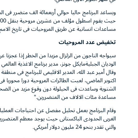
ويساعد البرنامج حاليا حوالي أربعمائة الف متضرر فى ا
مساعدات انسانية عن طريق المروحيات فى تاريخ الامم 
تخفيض عدد المروحيات
سيواجه الناجون من الزلزال مزيدا من الخطر إذا عجزنا ع
الوديان الجبليةمايكل جونز، مدير برنامج الاغذية العالمي
وقال أمير عبد الله، المدير الاقليمى للبرنامج فى منطق
اكتوبر الماضي، لعبت الطائرات المروحية دورا محوريا فى
الشتوية وساعدت فى الحيلولة دون وقوع مزيد من الضحاي
مساعدة مئات الالاف من المتضررين."
وقام البرنامج بعمل تحليل مفصل عن احتياجات العمليا
الغربى الحدودى الباكستانى حيث يوجد معظم المتضررين م
والتي تقدر بنحو 24 مليون دولار أمريكي.