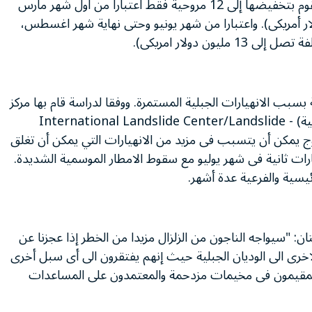
ويقوم البرنامج حاليا بتشغيل عشرين مروحية ولكنه سيقوم بتخفيضها إلى 12 مروحية فقط اعتبارا من اول شهر مارس
ايو (بتكلفة تصل الى 10,9 مليون دولار أمريكى). واعتبارا من شهر يونيو وحتى نهاية شهر اغسطس،
 دولار امريكى).
سبب الانهيارات الجبلية المستمرة. ووفقا لدراسة قام بها مركز
الانهيارات الدولي (تقرير مفتوح لمرصد الانهيارات الارضية) - International Landslide Center/Landslide
Observ - فإن ذوبان الثلوج يمكن أن يتسبب فى مزيد من الانهيارات التي يمكن أن تغلق
رات ثانية فى شهر يوليو مع سقوط الامطار الموسمية الشديدة.
يسية والفرعية عدة أشهر.
ان: "سيواجه الناجون من الزلزال مزيدا من الخطر إذا عجزنا عن
اخرى الى الوديان الجبلية حيث إنهم يفتقرون الى أى سبل أخرى
 المقيمون فى مخيمات مزدحمة والمعتمدون على المساعدات