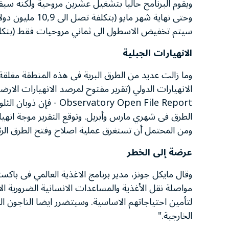
وحتى نهاية شهر م
سيتم تخفيض الاسطول الى ثماني مروحيات فقط (بتكلفة تصل إلى 13 مليون
الانهيارات الجبلية
وما زالت عديد من الطرق البرية فى هذه المنطقة مغلقة ب
atory Open File Report
الطرق فى شهري مارس وأبريل. وتوقع التقرير موجة انهيا
ومن المحتمل أن تستغرق عملية اصلاح وفتح الطرق الرئ
عرضة إلى الخطر
وقال مايكل جونز، مدير برنامج الاغذية العالمي فى باكست
مواصلة نقل الأغذية والمساعدات الانسانية الضرورية ال
لتأمين احتياجاتهم الاساسية. وسيتضرر ايضا الناجون
الخارجية."