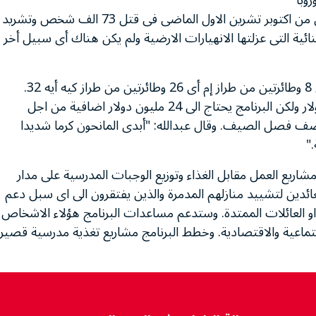
وبا
واثبتت المروحيات فائدتها - بعد ان تسبب زلزال الثامن من اكتوبر تشرين الاول الماضى فى قتل 73 الف شخص وتشريد
نائية التى عزلتها الانهيارات الارضية ولم يكن هناك أى سبيل أخر
ويتألف اسطول المروحيات من 16 طائرة من طراز إم آى 8 وطائرتين من طراز إم أى 26 وطائرتين من طراز كيه أيه 32.
وتكلف عمل المروحيات حتى الان اكثر من 56 مليون دولار ولكن البرنامج يحتاج الى 24 مليون دولار اضافية من اجل
ف فصل الصيف. وقال عبدالله: "أبدى المانحون كرما شديدا
"
دة 600 الف ناج عن طريق مشاريع العمل مقابل الغذاء وتوزيع الوجبات المدرسية على مدار
عائدين لتشييد منازلهم المدمرة والذين يفتقرون الى اى سبل دعم
 او العائلات الممتدة. وستدعم مساعدات البرنامج هؤلاء الاشخاص
اجتماعية والاقتصادية. وخطط البرنامج مشاريع تغذية مدرسية قصير