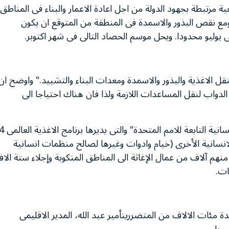
ة مرتبطة بجهود الدولة من اجل اعادة الاعمار والبناء فى المناطق
ة 28 الف كيلومتر مربع. ومع نقص البذور والاسمدة فى المنطقة من المتوقع ان يكون
يوليو محدودا. ويحل موسم الحصاد التالى فى شهر اكتوبر.
قل الاغذية والبذور والاسمدة ومعدات البناء والتشييد." واوضح ان
لدواب لنقل المساعدات اللازمة ولذا فان هناك احتياجا الى
ومنذ بداية عمل المروحيات نقلت "الخدمات الجوية ا
نسانية الأخرى (خيام وادوات وغيرها لصالح منظمات انسانية
زلزال اضافة الى نقل 28 الف راكب منهم آلاف من عمال الإغاثة الى المناطق المنكوبة وإجلاء ستة ال
ت.
مئات الالاف من المتضررينأمير عبد الله، المدير الاقليمى