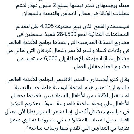
ميناء بورتسودان تقدر قيمتها بمبلغ 2 مليون دولار لدعم
عمليات الوكالة في مجال الانعاش والتنمية بالسودان.
سيستخدم القمح الذي يبلغ مجموعه 4,205 طن لتقديم
المساعدات الغذائية لنحو 284,500 تلميذ مسجلين في
مشاريع التغذية المدرسية التي ينفذها برنامج الأغذية العالمي
في ولايات كسلا والبحر الأحمر وشمال كردفان التي تعاني من
مشاكل غذائية مزمنة بالإضافة إلى 6,000 مستفيد من
مشاريع الغذاء مقابل العمل.
وقال كنرو أوشيداري، المدير الاقليمي لبرنامج الأغذية العالمي
بالسودان: "تعتبر هذه المنحة الروسية هامة جدا بالنسبة
لمستقبل الآلاف من الأطفال السوادانيين. فعندما يحصل
الأطفال على وجبة ساخنة بالمدرسة، سوف يمكنهم التركيز
في دراستهم بشكل أفضل. إننا نشعر بالسرور نظرا لأن معدل
الغياب بين الفتيات المشاركات في مشروعنا يساوي صفرا
تقريبا في المدارس التي تقدم فيها وجبات ساخنة".