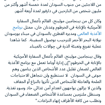
من اللاجئين من جنوب السودان لمدة خمسة أشهر وأكثر من
مليون شخص من النازحين في دارفور لمدة أربعة أشهر.
وكان كل من بينجامين مولينج، القائم بأعمال السفارة
الأمريكية بالإنابة في الخرطوم وعدنان خان، ممثل
برنامج
الأغذية العالمي
ومديره القطري بالسودان في ميناء بورسودان
بولاية البحر الأحمر للترحيب بوصول السفينة. كما شاهدا
عملية تفريغ وتعبئة الذرة في جِوالات بالميناء.
وقال بينجامين مولينج، القائم بأعمال السفارة الأمريكية
بالإنابة في الخرطوم
:
"
إن إدارة أوباما تعمل مع برنامج الأغذية
العالمي لضمان تقليل عدد الأشخاص الذين ينامون وهم
جوعى في السودان. لا نستطيع ولن نتجاهل الاحتياجات
الملحة والعاجلة للأشخاص الذين تأثروا بالنزاع أو الجفاف
والذين لا يزالون يواجهون انعدام أمن غذائي حاد وسوء تغذية.
وسنظل ملتزمين بمساعدة الأشخاص الضعفاء في السودان
ونطلب من كافة الأطراف إنهاء النزاعات.
"