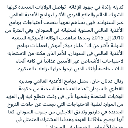
كدولة رائدة في جهود الإغاثة، تواصل الولايات المتحدة كونها
الشريك الدائم والمانح الفردي الأكبر لبرنامج الأغذية العالمي
عبر السنوات، فهي تساهم تقريباً بنصف احتياجات برنامج
الأغذية العالمي السنوية لعملياته في السودان. وفي الفترة من
2010
إلى
2015
وحدها ساهمت الوكالة الأمريكية للتنمية
الدولية بأكثر من
4
.
1
مليار دولار أمريكي لعمليات برنامج
الأغذية العالمي في السودان، الأمر الذي مكنه من الاستجابه
لاحتياجات الأشخاص غير الآمنين غذائياً في كافة أنحاء
البلاد، خاصة أولئك الذين نزحوا جراء النزاعات المتكررة.
وقال عدنان خان، ممثل برنامج الأغذية العالمي ومديره
القطري بالسودان
:
"
هذه المساهمة السخية من حكومة
الولايات المتحدة وشعبها تأتي في وقت نتطلع فيه إلى المزيد
من الموارد لتلبية الاحتياجات التي نجمت عن حالات النزوح
الجديدة في دارفور وتدفق اللاجئين من جنوب السودان. كما
أنها توضح علاقاتنا القوية وهدفنا المشترك المتمثل في
خدمة الأشخاص الضعفاء في السودان.
"