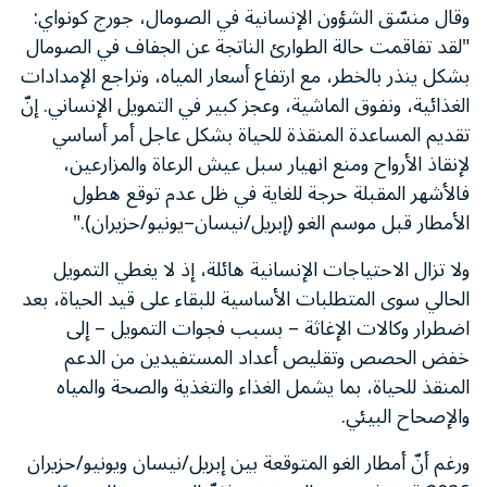
وقال منسّق الشؤون الإنسانية في الصومال، جورج كونواي:
"لقد تفاقمت حالة الطوارئ الناتجة عن الجفاف في الصومال
بشكل ينذر بالخطر، مع ارتفاع أسعار المياه، وتراجع الإمدادات
الغذائية، ونفوق الماشية، وعجز كبير في التمويل الإنساني. إنّ
تقديم المساعدة المنقذة للحياة بشكل عاجل أمر أساسي
لإنقاذ الأرواح ومنع انهيار سبل عيش الرعاة والمزارعين،
فالأشهر المقبلة حرجة للغاية في ظل عدم توقع هطول
الأمطار قبل موسم الغو (إبريل/نيسان–يونيو/حزيران)."
ولا تزال الاحتياجات الإنسانية هائلة، إذ لا يغطي التمويل
الحالي سوى المتطلبات الأساسية للبقاء على قيد الحياة، بعد
اضطرار وكالات الإغاثة – بسبب فجوات التمويل – إلى
خفض الحصص وتقليص أعداد المستفيدين من الدعم
المنقذ للحياة، بما يشمل الغذاء والتغذية والصحة والمياه
والإصحاح البيئي.
ورغم أنّ أمطار الغو المتوقعة بين إبريل/نيسان ويونيو/حزيران