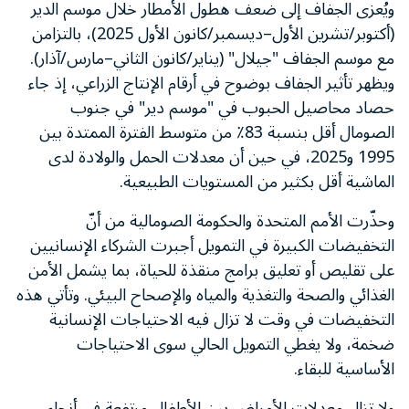
ويُعزى الجفاف إلى ضعف هطول الأمطار خلال موسم الدير
(أكتوبر/تشرين الأول–ديسمبر/كانون الأول 2025)، بالتزامن
مع موسم الجفاف "جيلال" (يناير/كانون الثاني–مارس/آذار).
ويظهر تأثير الجفاف بوضوح في أرقام الإنتاج الزراعي، إذ جاء
حصاد محاصيل الحبوب في "موسم دير" في جنوب
الصومال أقل بنسبة 83٪ من متوسط الفترة الممتدة بين
1995 و2025، في حين أن معدلات الحمل والولادة لدى
الماشية أقل بكثير من المستويات الطبيعية.
وحذّرت الأمم المتحدة والحكومة الصومالية من أنّ
التخفيضات الكبيرة في التمويل أجبرت الشركاء الإنسانيين
على تقليص أو تعليق برامج منقذة للحياة، بما يشمل الأمن
الغذائي والصحة والتغذية والمياه والإصحاح البيئي. وتأتي هذه
التخفيضات في وقت لا تزال فيه الاحتياجات الإنسانية
ضخمة، ولا يغطي التمويل الحالي سوى الاحتياجات
الأساسية للبقاء.
ولا تزال معدلات الأمراض بين الأطفال مرتفعة في أنحاء