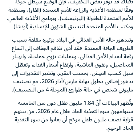
2026 قد توفر بعض التخفيف، فإنّ الوضع سيظل حرجًا،
وفقًا لمنظمة الأغذية والزراعة للأمم المتحدة (الفاو)، ومنظمة
الأمم المتحدة للطفولة (اليونيسف)، وبرنامج الأغذية العالمي،
ومكتب الأمم المتحدة لتنسيق الشؤون الإنسانية (أوتشا).
وتتدهور حالة الأمن الغذائي في البلاد بوتيرة مقلقة بسبب
الظروف الجافة الممتدة. فقد أدى تفاقم الجفاف إلى اتساع
رقعة انعدام الأمن الغذائي، وعمليات نزوح جماعية، وانهيار
المحاصيل، ونفوق الماشية، وارتفاع أسعار الغذاء، وتعطّل
سبل كسب العيش، بحسب التقرير. وتشير التقديرات إلى
تدهور إضافي بحلول نهاية مارس/آذار 2026، مع تصنيف
مليوني شخص في حالة طوارئ (المرحلة 4 من التصنيف).
وتُظهر البيانات أنّ 1.84 مليون طفل دون سن الخامسة
سيواجهون سوء التغذية الحاد خلال عام 2026، من بينهم
قرابة نصف مليون طفل مرجّح أن يعانوا من سوء التغذية
الحاد الوخيم.