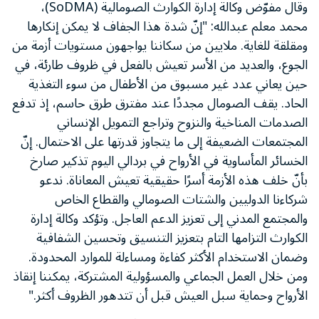
وقال مفوّض وكالة إدارة الكوارث الصومالية (SoDMA)،
محمد معلم عبدالله: "إنّ شدة هذا الجفاف لا يمكن إنكارها
ومقلقة للغاية. ملايين من سكاننا يواجهون مستويات أزمة من
الجوع، والعديد من الأسر تعيش بالفعل في ظروف طارئة، في
حين يعاني عدد غير مسبوق من الأطفال من سوء التغذية
الحاد. يقف الصومال مجددًا عند مفترق طرق حاسم، إذ تدفع
الصدمات المناخية والنزوح وتراجع التمويل الإنساني
المجتمعات الضعيفة إلى ما يتجاوز قدرتها على الاحتمال. إنّ
الخسائر المأساوية في الأرواح في بردالي اليوم تذكير صارخ
بأنّ خلف هذه الأزمة أسرًا حقيقية تعيش المعاناة. ندعو
شركاءنا الدوليين والشتات الصومالي والقطاع الخاص
والمجتمع المدني إلى تعزيز الدعم العاجل. وتؤكد وكالة إدارة
الكوارث التزامها التام بتعزيز التنسيق وتحسين الشفافية
وضمان الاستخدام الأكثر كفاءة ومساءلة للموارد المحدودة.
ومن خلال العمل الجماعي والمسؤولية المشتركة، يمكننا إنقاذ
الأرواح وحماية سبل العيش قبل أن تتدهور الظروف أكثر."