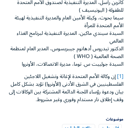
كاثرين راسل، المديرة التنفيذية لصندوق الأمم المتحدة
للطفولة ( اليونيسيف )
سيما بحوث، وكيلة الأمين العام والمديرة التنفيذية لهيئة
الأمم المتحدة للمرأة
السيدة سيندي ماكين، المديرة التنفيذية لبرنامج الغذاء
العالمي
الدكتور تيدروس أدهانوم جيبريسوس، المدير العام لمنظمة
الصحة العالمية ( WHO )
السيدة
جولييت س. توما، مديرة الاتصالات، الأونروا
[1]
إن وكالة الأمم المتحدة لإغاثة وتشغيل اللاجئين
الفلسطينيين في الشرق الأدنى (الأونروا) تؤيد بشكل كامل
بيان ودعوة رؤساء اللجنة الدائمة المشتركة بين الوكالات إلى
وقف إطلاق نار مستدام وفوري وغير مشروط.
موضوعات