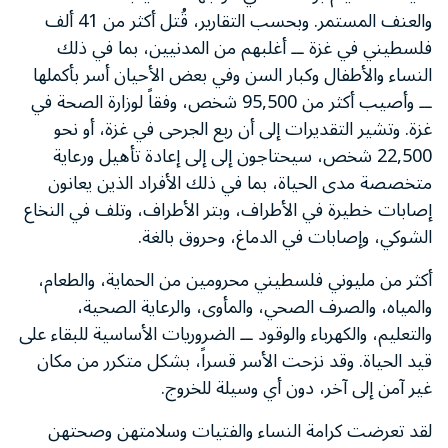
والعنف المستمر. وبحسب التقارير، قُتل أكثر من 41 ألف
فلسطيني في غزة ــ أغلبهم من المدنيين، بما في ذلك
النساء والأطفال وكبار السن وفي بعض الأحيان أسر بأكملها
ــ وأصيب أكثر من
95,500
شخص، وفقاً لوزارة الصحة في
غزة. وتشير التقديرات إلى أن ربع الجرحى في غزة، أو نحو
22,500
شخص، سيحتاجون إلى
إلى إعادة تأهيل ورعاية
متخصصة مدى الحياة
، بما في ذلك الأفراد الذين يعانون
إصابات خطيرة في الأطراف، وبتر الأطراف، وتلف في النخاع
الشوكي، وإصابات في الدماغ، وحروق بالغة.
أكثر من مليوني فلسطيني محرومين من الحماية، والطعام،
والمياه، والصرف الصحي، والمأوى، والرعاية الصحية،
والتعليم، والكهرباء والوقود ــ الضروريات الأساسية للبقاء على
قيد الحياة. وقد نزحت الأسر قسراً، بشكل متكرر من مكان
غير آمن إلى آخر، دون أي وسيلة للخروج.
لقد تعرضت كرامة النساء والفتيات وسلامتهن وصحتهن