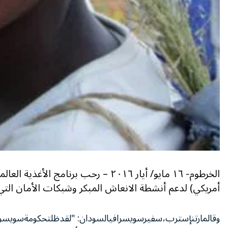
أمريكي) لدعم أنشطة الانعاش المبكر وشبكات الأمان التي
وقال
مارتن
إسترب،
سفير
سويسرا
في
السودان
: "
لقد
ظلت
حكومة
سويسرا