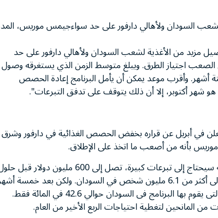
 لشعب السودان ولأهالي دارفور على حد سواءجيمس موريس، المدي
صيل مزيد من الأغذية لشعب السودان ولأهالي دارفور على حد
الصعب اجتياز الطرق. ويبلغ متوسط الزمن الذي يستغرقه وصول
تة أشهر. وأقرب موعد يمكن أن يأمل البرنامج إعادة الحصص
 هو شهر أكتوبر، إلا أن ذلك يتوقف على تدفق التبرعات".
علن في أبريل عن قراره بخفض الحصص الغذائية في دارفور وشرق
 موريس بأنه من أصعب ما اتخذ على الإطلاق.
وقد دأب البرنامج منذ نوفمبر 2005 على التحذير من أنه سيحتاج إلى تبرعات كبيرة، تصل إلى 600 مليون دولار قبل حل
مايو، من أجل ضمان استمرار تدفق المعونات الغذائية إلى أكثر من 6.1 مليون شخص في السودان. ولكن بعد خمسة أشه
من بداية عام 2006 بلغت نسبة تمويل عملية الطوارئ التى يقوم بها البرنامج فى السودان حوالي 42.6 في المائة فقط.
 من المانحين لتغطية احتياجات الربع الأخير من العام.