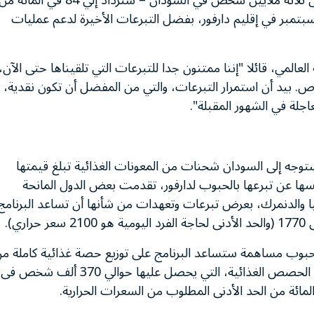
انخفضت مؤخرا إلي النصف والتي يحصل عليها أكثر من ثلاثة ملايين شخص في السودان – ستزداد إلي 84 في المائة 
سبتمبر في إقليم دارفور، بفضل التبرعات الأخيرة لدعم عمليات
المي، قائلا "إننا ممتنون جدا للتبرعات التي تلقيناها حتى الآن،
اص. بيد أن استمرار التبرعات، والتي من المفضل أن تكون نقدية،
اجلة في الشهور المقبلة".
ستوجه إلى السودان شحنات من المعونات الغذائية تبلغ قيمتها
دان نفسها عن تبرعها بالحبوب لدارفور، تقدمت بعض الدول المانحة
انيا والدنمرك، بعرض تبرعات وتعهدات من شأنها أن تساعد البرنامج
ي).
ودانية بحوالي 20 ألف طن من الحبوب مساهمة ستساعد البرنامج على توزيع حصة غذائية كاملة م
الحبوب فى دارفور خلال الأشهر الثلاثة المقبلة. ولا زالت الحصص الغذائية، التي يحصل عليها حوالي 370 ألف شخص فى