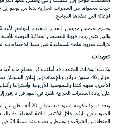
حيث محتواها من السعرات الحرارية بدءا من يونيو إلى 
الإغاثة التي ينفذها البرنامج.
وصرح جيمس موريس، المدير التنفيذي لبرنامج الأغذية الع
والتي تتيح زيادة فورية للحصص الغذائية اليومية للأشخ
لازالت ضرورة ملحة للمساعدة على تلبية الاحتياجات الع
تعهدات
وكانت الولايات المتحدة قد أعلنت في مطلع مايو أنها 
حوالي 46 مليون دولار. وبالإضافة إلي إعلان السو
الأخرى، منهم كندا والمفوضية الأوروبية وأستراليا وألم
على زيادة السعرات الحرارية للفرد في اليوم في دارفور إلى 1770 (والحد الأدنى لحاجة الفرد اليومية هو 2100 سعر حرار
ويعد تبرع الحكومة الس
المنطقتين الشرقية والوسطى، تقف عند نسبة 64 فى المائة من الحد الأدنى المطلوب من السعرات الحرارية.