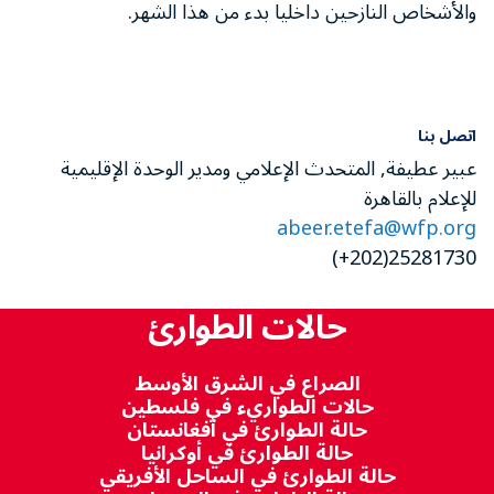
والأشخاص النازحين داخليا بدء من هذا الشهر.
اتصل بنا
عبير عطيفة, المتحدث الإعلامي ومدير الوحدة الإقليمية
للإعلام بالقاهرة
abeer.etefa@wfp.org
25281730(202+)
حالات الطوارئ
الصراع في الشرق الأوسط
حالات الطواريء في فلسطين
حالة الطوارئ في أفغانستان
حالة الطوارئ في أوكرانيا
حالة الطوارئ في الساحل الأفريقي