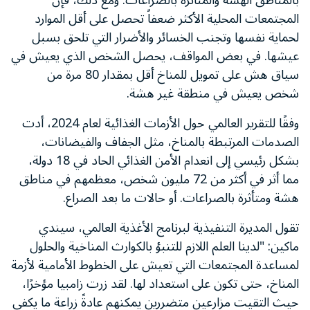
بالمناطق الهشة والمتأثرة بالصراعات. ومع ذلك، فإن
المجتمعات المحلية الأكثر ضعفاً تحصل على أقل الموارد
لحماية نفسها وتجنب الخسائر والأضرار التي تلحق بسبل
عيشها. في بعض المواقف، يحصل الشخص الذي يعيش في
سياق هش على تمويل للمناخ أقل بمقدار 80 مرة من
شخص يعيش في منطقة غير هشة.
وفقًا للتقرير العالمي حول الأزمات الغذائية لعام 2024، أدت
الصدمات المرتبطة بالمناخ، مثل الجفاف والفيضانات،
بشكل رئيسي إلى انعدام الأمن الغذائي الحاد في 18 دولة،
مما أثر في أكثر من 72 مليون شخص، معظمهم في مناطق
هشة ومتأثرة بالصراعات. أو حالات ما بعد الصراع.
تقول المديرة التنفيذية لبرنامج الأغذية العالمي، سيندي
ماكين: "لدينا العلم اللازم للتنبؤ بالكوارث المناخية والحلول
لمساعدة المجتمعات التي تعيش على الخطوط الأمامية لأزمة
المناخ، حتى تكون على استعداد لها. لقد زرت زامبيا مؤخرًا،
حيث التقيت مزارعين متضررين يمكنهم عادةً زراعة ما يكفي