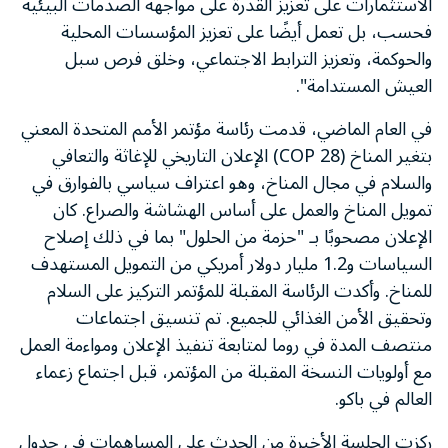
الاستثمارات على تعزيز القدرة على مواجهة الصدمات البيئية
فحسب، بل تعمل أيضًا على تعزيز المؤسسات المحلية
والحوكمة، وتعزيز الترابط الاجتماعي، وخلق فرص سبل
العيش المستدامة".
في العام الماضي، قدمت رئاسة مؤتمر الأمم المتحدة المعني
بتغير المناخ (COP 28) الإعلان التاريخي للإغاثة والتعافي
والسلام في مجال المناخ، وهو اعتراف سياسي بالفوارق في
تمويل المناخ والعمل على أساس الهشاشة والصراع. كان
الإعلان مصحوبًا بـ "حزمة من الحلول" بما في ذلك إصلاح
السياسات و1.2 مليار دولار أمريكي من التمويل المستهدف
للمناخ. وأكدت الرئاسة المقبلة للمؤتمر التركيز على السلام
وتحقيق الأمن الغذائي للجميع. تم تنسيق اجتماعات
منتصف المدة في روما لمتابعة تنفيذ الإعلان ومواءمة العمل
مع أولويات النسخة المقبلة من المؤتمر، قبل اجتماع زعماء
العالم في باكو.
ركزت الجلسة الأخيرة من الحدث على المساهمات في جدول