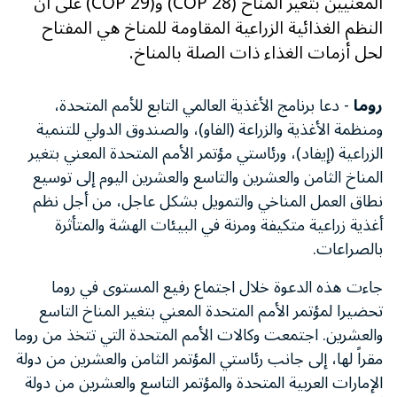
المعنيين بتغير المناخ (COP 28) و(COP 29) على أن
النظم الغذائية الزراعية المقاومة للمناخ هي المفتاح
لحل أزمات الغذاء ذات الصلة بالمناخ.
روما
- دعا برنامج الأغذية العالمي التابع للأمم المتحدة،
ومنظمة الأغذية والزراعة (الفاو)، والصندوق الدولي للتنمية
الزراعية (إيفاد)، ورئاستي مؤتمر الأمم المتحدة المعني بتغير
المناخ الثامن والعشرين والتاسع والعشرين اليوم إلى توسيع
نطاق العمل المناخي والتمويل بشكل عاجل، من أجل نظم
أغذية زراعية متكيفة ومرنة في البيئات الهشة والمتأثرة
بالصراعات.
جاءت هذه الدعوة خلال اجتماع رفيع المستوى في روما
تحضيرا لمؤتمر الأمم المتحدة المعني بتغير المناخ التاسع
والعشرين. اجتمعت وكالات الأمم المتحدة التي تتخذ من روما
مقراً لها، إلى جانب رئاستي المؤتمر الثامن والعشرين من دولة
الإمارات العربية المتحدة والمؤتمر التاسع والعشرين من دولة