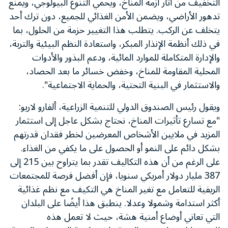
التخفيف من آثار أزمة المناخ، ويحمي التنوع البيولوجي، ويمنع
تدهور الأراضي، ويضمن الأمن الغذائي للجميع، دون ترك أحد
يتخلف عن الركب. يتطلب هذا التغيير حزمة من الحلول، بما
في ذلك أنظمة الإنذار المبكر، واستعادة النظم البيئية والتربة،
والإدارة المتكاملة للموارد المائية، ودعم البذور والأدوات
المحلية المقاومة للمناخ، وخفض خسائر ما بعد الحصاد،
والاستثمار في البنية التحتية، والحماية الاجتماعية".
ويقول رئيس الصندوق الدولي للتنمية الزراعية، ألفارو لاريو:
"مع تسارع تأثيرات المناخ، نحتاج بشكل عاجل إلى استثمار
المزيد في ملايين الأشخاص المعرضين لخطر فقدان قدرتهم
بشكل دائم على النمو أو الحصول على ما يكفي من الغذاء.
على الرغم من أن هذه التكاليف تقدر بما يتراوح بين 215 إلى
387 مليار دولار أمريكي سنويا، فإن أفضل فرصة للمجتمعات
الريفية للتعامل مع تغير المناخ هي التكيف مع نظم غذائية
أكثر استدامة وشمولا وعدلا. ينطبق هذا أيضًا على البلدان
التي تعاني أوضاع أمنية هشة، حيث لا تعمل هذه