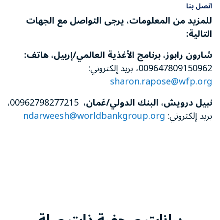
اتصل بنا
للمزيد من المعلومات، يرجى التواصل مع الجهات
التالية:
شارون رابوز، برنامج الأغذية العالمي
/
إربيل، هاتف:
009647809150962، بريد إلكتروني:
sharon.rapose@wfp.org
نبيل درويش، البنك ال
د
ولي
/
عَمان،
00962798277215،
بريد إلكتروني:
ndarweesh@worldbankgroup.org