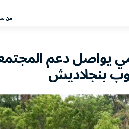
من نح
المي يواصل دعم المجتم
وب بنجلاديش