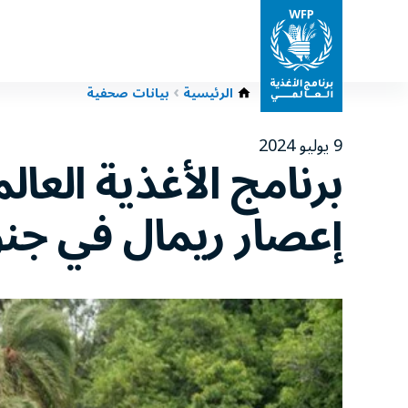
الرئيسية
بيانات صحفية
9 يوليو 2024
برنامج الأغذية الع
إعصار ريمال في جن