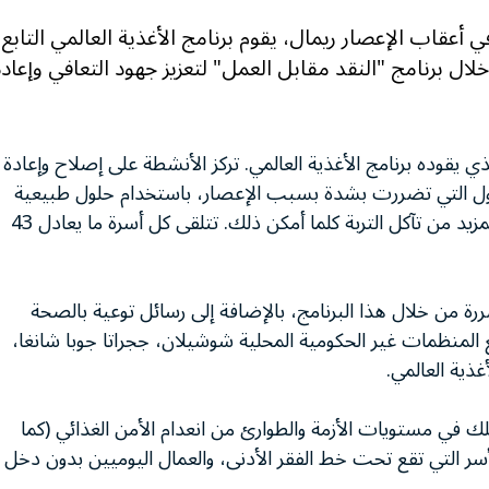
ي أعقاب الإعصار ريمال، يقوم برنامج الأغذية العالمي التابع
ل برنامج "النقد مقابل العمل" لتعزيز جهود التعافي وإعادة
600 أسرة في البرنامج الذي يقوده برنامج الأغذية العالمي. تركز الأنشطة على إصلاح وإعادة
وصول التي تضررت بشدة بسبب الإعصار، باستخدام حلول طبيعية
مثل إعادة البناء باستخدام الطين وزراعة الأشجار لمنع المزيد من تآكل التربة كلما أمكن ذلك. تتلقى كل أسرة ما يعادل 43
في المناطق المتضررة من خلال هذا البرنامج، بالإضافة إلى رسائل توعية بالصحة
مع المنظمات غير الحكومية المحلية شوشيلان، ججراتا جوبا شانغا،
ذية العالمي.
لك في مستويات الأزمة والطوارئ من انعدام الأمن الغذائي (كما
أسر التي تقع تحت خط الفقر الأدنى، والعمال اليوميين بدون دخل