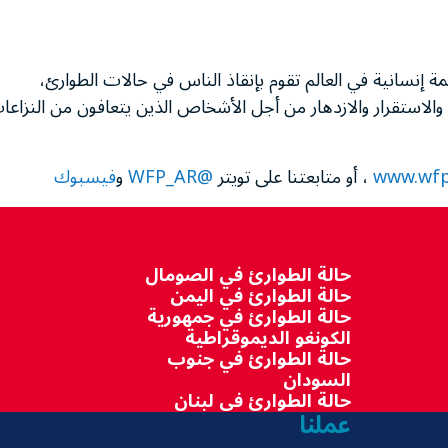
ظمة إنسانية في العالم تقوم بإنقاذ الناس في حالات الطوارئ،
والاستقرار والازدهار من أجل الأشخاص الذين يتعافون من النزاعا
www.wfp
، أو متابعتنا على تويتر
@WFP_AR
و
فيسبوك
حالة الطوارئ في الصومال
حالة الطوارئ في اليمن
حالة الطوارئ في جمهورية
الكونغو الديموقراطية
حالة الطوارئ في جنوب
السودان
حالة الطوارئ في لبنان
عملنا