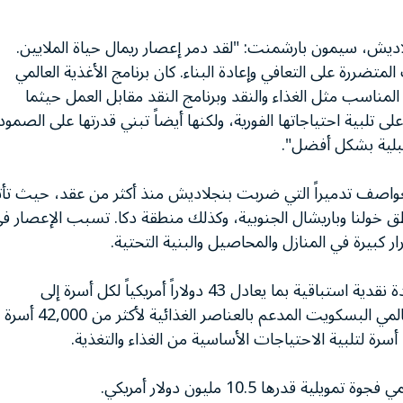
اديش، سيمون بارشمنت: "لقد دمر إعصار ريمال حياة الملايين.
تضررة على التعافي وإعادة البناء. كان برنامج الأغذية العالمي
لمناسب مثل الغذاء والنقد وبرنامج النقد مقابل العمل حيثما
 تلبية احتياجاتها الفورية، ولكنها أيضاً تبني قدرتها على الصمود
بلية بشكل أفضل".
البلاد في 26 مايو، هو أكثر العواصف تدميراً التي ضربت بنجلاديش منذ أكثر من عقد، حيث تأث
ص عبر 19 مقاطعة في مناطق خولنا وباريشال الجنوبية، وكذلك منطقة دكا. تسبب الإعصار ف
 كبيرة في المنازل والمحاصيل والبنية التحتية.
قبل وصول الإعصار، قدم برنامج الأغذية العالمي مساعدة نقدية استباقية بما يعادل 43 دولاراً أمريكياً لكل أسرة إلى
30,000 أسرة. منذ مرور الإعصار، وزع برنامج الأغذية العالمي البسكويت المدعم بالعناصر الغذائية لأكثر من 42,000 أسرة
درها 10.5 مليون دولار أمريكي.