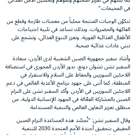
بما يسهم في تعزيز صحّتهم ونموّهم وتحسين الأمن الغذائي
في المخيمات."
تتكوّن الوجبات المنتجة محلياً من معجنات طازجة وقطع من
الفاكهة والخضروات، وبذلك تساعد في تلبية احتياجات
الأطفال الغذائية الفورية، وتعزز التنوع الغذائي، وتشجع على
تبني عادات غذائية صحية.
وأشاد سفير جمهورية الصين الشعبية لدى الأردن، سعادة
السفير تشن تشوان دونغ، بدور الأردن المحوري في استضافة
اللاجئين السوريين والحفاظ على السلام والاستقرار في
المنطقة، كما أثنى على جهود برنامج الأغذية العالمي في دعم
اللاجئين السوريين في الأردن. وأكد السفير تشن على التزام
الصين بالمشاركة الفعّالة في الجهود الإنسانية الدولية، من
منطلق تعزيز التعاون العالمي والتنمية المستدامة.
وقال السفير تشن: "تُجسّد هذه المساعدة التزام الصين
الحقيقي بتحقيق أجندة الأمم المتحدة 2030 للتنمية