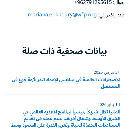
جوال: 962791295615+
بريد إلكتروني:
mariana.el-khoury@wfp.org
بيانات صحفية ذات صلة
31 مارس 2026
الاضطرابات العالمية في سلاسل الإمداد تنذر بأزمة جوع في
المستقبل
14 يناير 2026
ألمانيا تظل شريكاً رئيسياً لبرنامج الأغذية العالمي في
الشرق الأوسط وشمال أفريقيا لدعم عمله في تقديم
المساعدات المنقذة للحياة وتعزيز القدرة على الصمود وسط