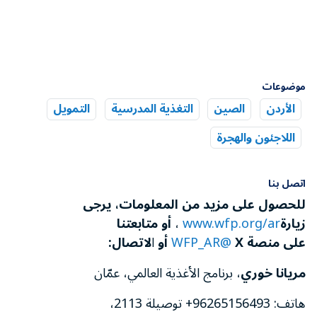
موضوعات
الأردن
الصين
التغذية المدرسية
التمويل
اللاجئون والهجرة
اتصل بنا
للحصول على مزيد من المعلومات، يرجى
زيارة
www.wfp.org/ar
،
أو متابعتنا
على منصة X
@WFP_AR
أو
ا
لاتصال:
مريانا خوري
، برنامج الأغذية العالمي، عمّان
هاتف: 96265156493+ توصيلة 2113،