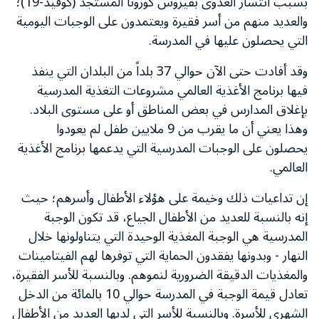
بسبب انتشار العدوى بفيروس كورونا المستجد (كوفيد-19)؛
والعديد منهم من أسر فقيرة ويعتمدون على الوجبات اليومية
التي يحصلون عليها في المدرسة.
وقد أفادت حتى الآن حوالي 37 بلداً من البلدان التي ينفذ
فيها برنامج الأغذية العالمي مشروعات التغذية المدرسية
بإغلاق المدارس في بعض المناطق أو على مستوى البلاد.
وهذا يعني أن ما يقرب من 9 ملايين طفل لم يعودوا
يحصلون على الوجبات المدرسية التي يدعمها برنامج الأغذية
العالمي.
إن تداعيات ذلك وخيمة على هؤلاء الأطفال وأسرهم؛ حيث
إنه بالنسبة للعديد من الأطفال الجياع، قد تكون الوجبة
المدرسية هي الوجبة المغذية الوحيدة التي يتناولونها خلال
النهار - وبدونها يفقدون الحماية التي توفرها لهم الفيتامينات
والمغذيات الدقيقة الضرورية لنموهم. وبالنسبة للأسر الفقيرة،
تعادل قيمة الوجبة في المدرسة حوالي 10 بالمائة من الدخل
الشهري للأسرة. وبالنسبة للأسر التي لديها العديد من الأطفال