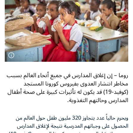
روما – إن إغلاق المدارس في جميع أنحاء العالم بسبب
مخاطر انتشار العدوى بفيروس كورونا المستجد
(كوفيد-19) قد يكون له تأثيرات كبيرة على صحة أطفال
المدارس وحالتهم التغذوية.
ويحرم حالياً عدد يتجاوز 320 مليون طفل حول العالم من
الحصول على وجباتهم المدرسية نتيجة لإغلاق المدارس