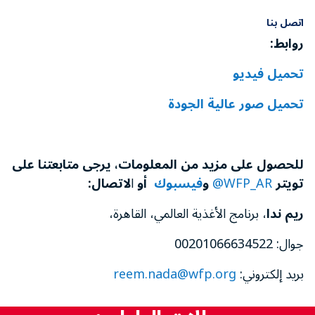
اتصل بنا
روابط:
تحميل فيديو
تحميل
صور عالية الجودة
للحصول على مزيد من المعلومات، يرجى متابعتنا
على
تويتر
WFP_AR@
و
فيسبوك
أو
ا
لاتصال
:
ريم ندا
، برنامج الأغذية العالمي، القاهرة،
جوال: 00201066634522
بريد إلكتروني:
reem.nada@wfp.org