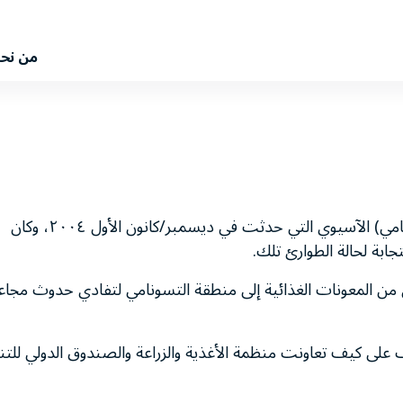
من نح
لقد مر عام كامل على كارثة المّد البحري العملاق (التسونامي) الآسيوي التي حدثت في ديسمبر/كانون الأول ٢٠٠٤، وكان
جابة لحالة الطوارئ تلك.
نان من المعونات الغذائية إلى منطقة التسونامي لتفادي حدوث مجاع
لى كيف تعاونت منظمة الأغذية والزراعة والصندوق الدولي للتن