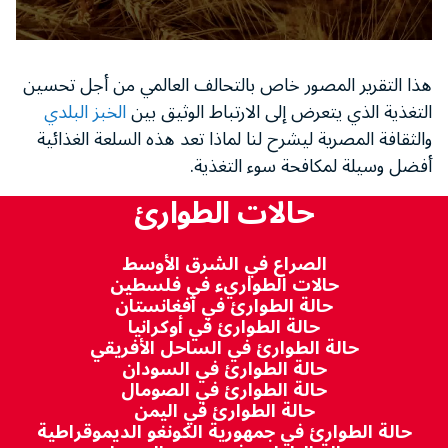
0
seconds
هذا التقرير المصور خاص بالتحالف العالمي من أجل تحسين
of
4
التغذية الذي يتعرض إلى الارتباط الوثيق بين
الخبز البلدي
minutes,
55
والثقافة المصرية ليشرح لنا لماذا تعد هذه السلعة الغذائية
seconds
أفضل وسيلة لمكافحة سوء التغذية.
حالات الطوارئ
الصراع في الشرق الأوسط
حالات الطواريء في فلسطين
حالة الطوارئ في أفغانستان
حالة الطوارئ في أوكرانيا
حالة الطوارئ في الساحل الأفريقي
حالة الطوارئ في السودان
حالة الطوارئ في الصومال
حالة الطوارئ في اليمن
حالة الطوارئ في جمهورية الكونغو الديموقراطية