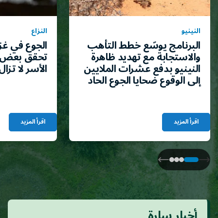
النينيو
النزاع
البرنامج يوسّع خطط التأهب
الجوع في غز
والاستجابة مع تهديد ظاهرة
تحقق بعض 
النينيو بدفع عشرات الملايين
الأسر لا تزال
إلى الوقوع ضحايا الجوع الحاد
اقرأ المزيد
اقرأ المزيد
أخبار سارة