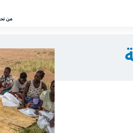
من نح
ة