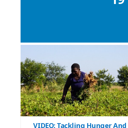
19
VIDEO: Tackling Hunger And