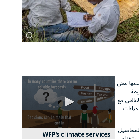
دتها يعني
يمة
لعالمي مع
جراءات
للمحاصيل،
0
WFP's climate services
استخدام
seconds