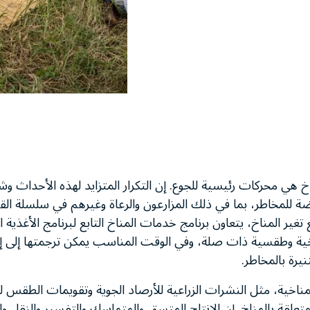
خ هي محركات رئيسية للجوع. إن التكرار المتزايد لهذه الأحداث وش
 للمخاطر، بما في ذلك المزارعون والرعاة وغيرهم في سلسلة الق
ير المناخ، يتعاون برنامج خدمات المناخ التابع لبرنامج الأغذية ا
اخية وطقسية ذات صلة، وفي الوقت المناسب يمكن ترجمتها إلى إ
يرة بالمخاطر.
مناخية، مثل النشرات الزراعية للأرصاد الجوية وتقويمات الطقس 
لمتعلقة بالمناخ. إن الإنتاج المتسق والمتماسك والتفسير والنقل و