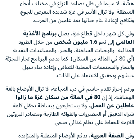
هشّة، لا سيما في ظل تصاعد النزاع في مختلف أنحاء
المنطقة. ولا تزال الأسر في غزة شديدة التعرض للجوع،
وتكافح لإعادة بناء حياتها بعد عامين من الحرب.
وفي كل شهر داخل قطاع غزة، يصل
برنامج الأغذية
العالمي
إلى نحو
1.6 مليون شخص
من خلال الطرود
الغذائية، والوجبات الساخنة، والخبز، والمساعدات النقدية
(أي 80 في المائة من السكان). كما يدعم البرنامج تجار التجزئة
والتجار والمجتمعات المحلية للتعافي وإعادة بناء سبل
عيشهم وتحقيق الاعتماد على الذات.
ورغم إحراز تقدم حاسم في درء المجاعة، لا تزال الأوضاع بالغة
الهشاشة. إذ إن
80 في المائة من سكان غزة ما زالوا
عاطلين عن العمل
، ولا يستطيعون ببساطة تحمّل كلفة
شراء الدقيق أو الخضروات والفواكه الطازجة ومصادر البروتين
اللازمة للحفاظ على نظام غذائي صحي.
وفي
الضفة الغربية
، تدفع الأوضاع المتقلبة والمتزايدة