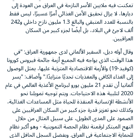
تمكنت فيه ملايين الأسر النازحة في العراق من العودة إلى
ديارها، لا يزال تحقيق الأمن الغذائي أمرًا عسيرًا، ليس فقط
بالنسبة للعدد المتبقي والبالغ 1.3 مليون نازح داخلي و242
ألف لاجئ في البلاد، بل أيضًا لجزء كبير من السكان
العراقيين.
وقال أوله ديل، السفير الألماني لدى جمهورية العراق: "في
هذا الوقت الذي يواجه فيه الجميع أزمة جائحة فيروس كورونا
(كوفيد-19) والأزمة الاقتصادية المترتبة عليها، يمثل الوصول
إلى الغذاء الكافي والمغذيات تحديًا متزايدًا." وأضاف: "يسر
ألمانيا أن تقدم 21 مليون يورو لبرنامج الأغذية العالمي في عام
2020 لتلبية هذه الاحتياجات. ويتم توجيه تمويلنا نحو
الأنشطة الإنسانية المنقذة للحياة مثل المساعدات الغذائية،
وكذلك نحو تعزيز قدرة جزء كبير من السكان العراقيين على
الصمود على المدى الطويل، على سبيل المثال من خلال
النهج المبتكر لرقمنة نظام الحصة التموينية - وهو أكبر نظام
للحماية الاجتماعية في العراق. وبفضل السجل الحافل الذي