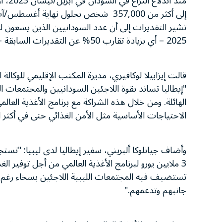
منذ ا
2025 – أي بزيادة تقارب 50% عن التقديرات السابقة – مع متوسط وصول يومي يتراوح بين 100 إلى 150 شخصًا.
قالت إيزابيلا لوكافيري، مديرة المكتب الإقليمي للوكالة 
"إيطاليا تساند بقوة اللاجئين السودانيين والمجتمعات ا
الهائلة. ومن خلال هذه الشراكة مع برنامج الأغذية العالمي،
الاحتياجات الأساسية مثل الأمن الغذائي حتى في أكثر ا
وأضاف جيانلوكا ألبريني، سفير إيطاليا لدى ليبيا: "تستجي
3 ملايين يورو لبرنامج الأغذية العالمي من أجل توفير 
تستضيف فيه المجتمعات الليبية اللاجئين بسخاء رغم ال
جانبهم وتدعمهم."