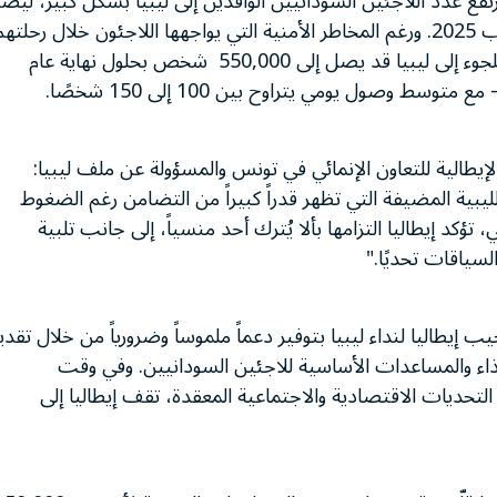
ندلاع النزاع في السودان في أبريل/نيسان 2023، ارتفع عدد اللاجئين السودانيين الوافدين إلى ليبيا بشكل كبير، لي
إلى أكثر من 357,000 شخص بحلول نهاية أغسطس/آب 2025. ورغم المخاطر الأمنية التي يواجهها اللاجئون خلال رحلت
تشير التقديرات إلى أن عدد السودانيين الذين يسعون للجوء إلى ليبيا قد يصل إلى 550,000 شخص بحلول نهاية عام
الإيطالية للتعاون الإنمائي في تونس والمسؤولة عن ملف ليبيا:
لليبية المضيفة التي تظهر قدراً كبيراً من التضامن رغم الضغوط
 تؤكد إيطاليا التزامها بألا يُترك أحد منسياً، إلى جانب تلبية
لسياقات تحديًا."
ب إيطاليا لنداء ليبيا بتوفير دعماً ملموساً وضرورياً من خلال تقدي
الغذاء والمساعدات الأساسية للاجئين السودانيين. وفي وقت
تحديات الاقتصادية والاجتماعية المعقدة، تقف إيطاليا إلى