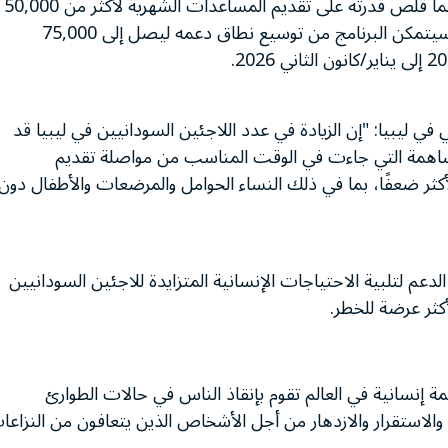
يعمل برنامج الأغذية العالمي في ليبيا بموارد محدودة، مما قلّص قدرته على تقديم المساعدات الشهرية لأكثر من 50,000
لاجئ سوداني. لكن بفضل هذه المساهمة من إيطاليا، سيتمكن البرنامج من توسيع نطاق دعمه ليصل إلى 75,000
 في ليبيا: "إن الزيادة في عدد اللاجئين السودانيين في ليبيا قد
لمساهمة التي جاءت في الوقت المناسب من مواصلة تقديم
لأكثر ضعفًا، بما في ذلك النساء الحوامل والمرضعات والأطفال دون
لدعم لتلبية الاحتياجات الإنسانية المتزايدة للاجئين السودانيين
كثر عرضة للخطر.
ظمة إنسانية في العالم تقوم بإنقاذ الناس في حالات الطوارئ
والاستقرار والازدهار من أجل الأشخاص الذين يتعافون من النزاعا