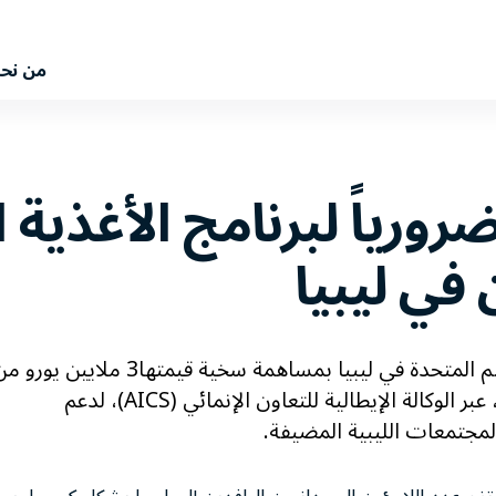
من نح
ضرورياً لبرنامج الأغذية
 في ليبيا
طرابلس – يرحب برنامج الأغذية العالمي التابع للأمم المتحدة في ليبيا بمساهمة سخية قيمتها3 ملايين يو
وزارة الخارجية والتعاون الدولي الإيطالية (MAECI)، عبر الوكالة الإيطالية للتعاون الإنمائي (AICS)، لدعم
المجتمعات الليبية المضيفة.