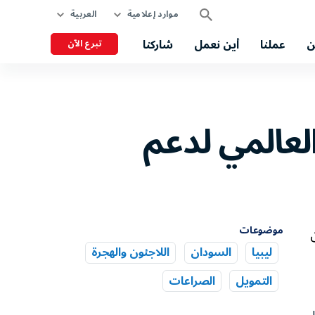
موارد إعلامية
العربية
ن
عملنا
أين نعمل
شاركنا
تبرع الآن
 العالمي لدعم
موضوعات
رو من
ليبيا
السودان
اللاجئون والهجرة
التمويل
الصراعات