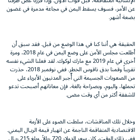
الإنسانية المتفاقمة، قبل فوات الأوان. وإذا قررنا غض طرفنا
عن الأمر، فسوف يسقط اليمن في مجاعة مدمرة في غضون
بضعة أشهر.
الحقيقة هي أننا كنا في هذا الوضع من قبل. فقد سبق أن
أطلعت مجلس الأمن على وضع اليمن في عام 2018، ومرة
أخرى في عام 2019 مع مارك لوكوك. لقد فعلنا الشيء نفسه
تقريباً وقمنا بدق ناقوس الخطر. ففي نوفمبر 2018، حذرت
من الصعوبات الجسيمة التي أٌجبر المدنيون الأبرياء على
تحملها، واليوم، وبصراحة بالغة، فإن معاناتهم أصبحت تدعو
للشفقة أكثر من أي وقت مضى.
وخلال تلك المناقشات، سلطت الضوء على الأزمة
الاقتصادية المتفاقمة الناجمة عن انهيار قيمة الريـال اليمني.
ففي ذلك الوقت، كان سعر الدولار 720 ريالاً. وبلغ 215 ريـال