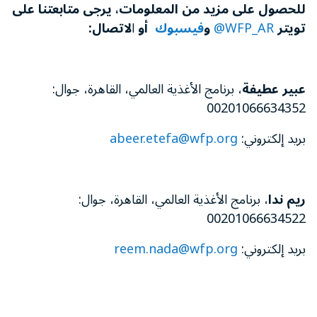
للحصول على مزيد من المعلومات، يرجى متابعتنا على
تويتر
WFP_AR@
و
فيسبوك
أو
ا
لاتصال
:
عبير عطيفة
، برنامج الأغذية العالمي، القاهرة، جوال:
00201066634352
بريد إلكتروني:
abeer.etefa@wfp.org
ريم ندا
، برنامج الأغذية العالمي، القاهرة، جوال:
00201066634522
بريد إلكتروني:
reem.nada@wfp.org