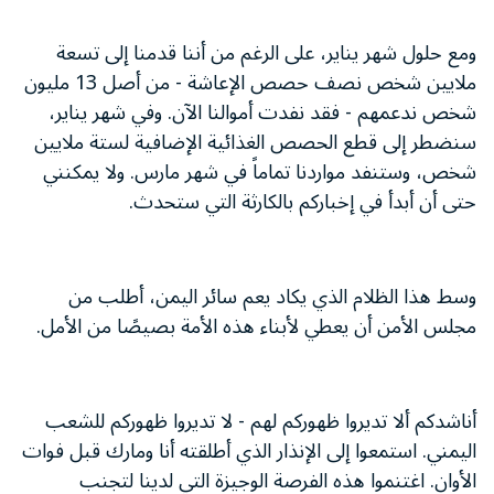
ومع حلول شهر يناير، على الرغم من أننا قدمنا إلى تسعة
ملايين شخص نصف حصص الإعاشة - من أصل 13 مليون
شخص ندعمهم - فقد نفدت أموالنا الآن. وفي شهر يناير،
سنضطر إلى قطع الحصص الغذائية الإضافية لستة ملايين
شخص، وستنفد مواردنا تماماً في شهر مارس. ولا يمكنني
حتى أن أبدأ في إخباركم بالكارثة التي ستحدث.
وسط هذا الظلام الذي يكاد يعم سائر اليمن، أطلب من
مجلس الأمن أن يعطي لأبناء هذه الأمة بصيصًا من الأمل.
أناشدكم ألا تديروا ظهوركم لهم - لا تديروا ظهوركم للشعب
اليمني. استمعوا إلى الإنذار الذي أطلقته أنا ومارك قبل فوات
الأوان. اغتنموا هذه الفرصة الوجيزة التي لدينا لتجنب