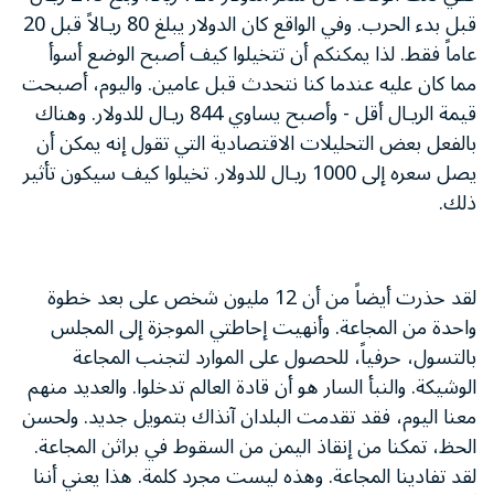
قبل بدء الحرب. وفي الواقع كان الدولار يبلغ 80 ريـالاً قبل 20
عاماً فقط. لذا يمكنكم أن تتخيلوا كيف أصبح الوضع أسوأ
مما كان عليه عندما كنا نتحدث قبل عامين. واليوم، أصبحت
قيمة الريـال أقل - وأصبح يساوي 844 ريـال للدولار. وهناك
بالفعل بعض التحليلات الاقتصادية التي تقول إنه يمكن أن
يصل سعره إلى 1000 ريـال للدولار. تخيلوا كيف سيكون تأثير
ذلك.
لقد حذرت أيضاً من أن 12 مليون شخص على بعد خطوة
واحدة من المجاعة. وأنهيت إحاطتي الموجزة إلى المجلس
بالتسول، حرفياً، للحصول على الموارد لتجنب المجاعة
الوشيكة. والنبأ السار هو أن قادة العالم تدخلوا. والعديد منهم
معنا اليوم، فقد تقدمت البلدان آنذاك بتمويل جديد. ولحسن
الحظ، تمكنا من إنقاذ اليمن من السقوط في براثن المجاعة.
لقد تفادينا المجاعة. وهذه ليست مجرد كلمة. هذا يعني أننا