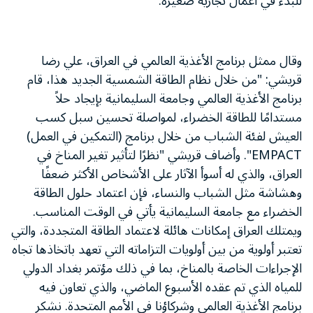
للبدء في أعمال تجارية صغيرة.
وقال ممثل برنامج الأغذية العالمي في العراق، علي رضا
قريشي: "من خلال نظام الطاقة الشمسية الجديد هذا، قام
برنامج الأغذية العالمي وجامعة السليمانية بإيجاد حلاً
مستدامًا للطاقة الخضراء، لمواصلة تحسين سبل كسب
العيش لفئة الشباب من خلال برنامج (التمكين في العمل)
EMPACT". وأضاف قريشي "نظرًا لتأثير تغير المناخ في
العراق، والذي له أسوأ الآثار على الأشخاص الأكثر ضعفًا
وهشاشة مثل الشباب والنساء، فإن اعتماد حلول الطاقة
الخضراء مع جامعة السليمانية يأتي في الوقت المناسب.
ويمتلك العراق إمكانات هائلة لاعتماد الطاقة المتجددة، والتي
تعتبر أولوية من بين أولويات التزاماته التي تعهد باتخاذها تجاه
الإجراءات الخاصة بالمناخ، بما في ذلك مؤتمر بغداد الدولي
للمياه الذي تم عقده الأسبوع الماضي، والذي تعاون فيه
برنامج الأغذية العالمي وشركاؤنا في الأمم المتحدة. نشكر