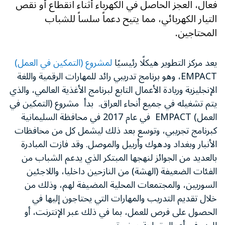
فعال، العجز الحاصل في الكهرباء أثناء انقطاع أو نقص
التيار الكهربائي، مما يتيح دعماً سلساً للشباب
المحتاجين.
يعد مركز التطوير هيكلًا رئيسيًا
لمشروع (التمكين في العمل)
EMPACT، وهو برنامج تدريبي رائد للمهارات الرقمية واللغة
الإنجليزية وريادة الأعمال التابع لبرنامج الأغذية العالمي، والذي
يتم تشغيله في جميع أنحاء العراق. بدأ مشروع (التمكين في
العمل) EMPACT في عام 2017 في محافظة السليمانية
كبرنامج تجريبي، وتوسع بعد ذلك ليشمل كل من محافظات
الأنبار وبغداد ودهوك وأربيل والموصل. وقد فازت المبادرة
بالعديد من الجوائز لنهجها المبتكر الذي يدعم الشباب من
الفئات الضعيفة (الهشة) من النازحين داخليا، واللاجئين
السوريين، والمجتمعات المحلية المضيفة لهم، وذلك من
خلال تقديم التدريب والمهارات التي يحتاجون إليها في
الحصول على فرص للعمل، بما في ذلك عبر الإنترنت، أو