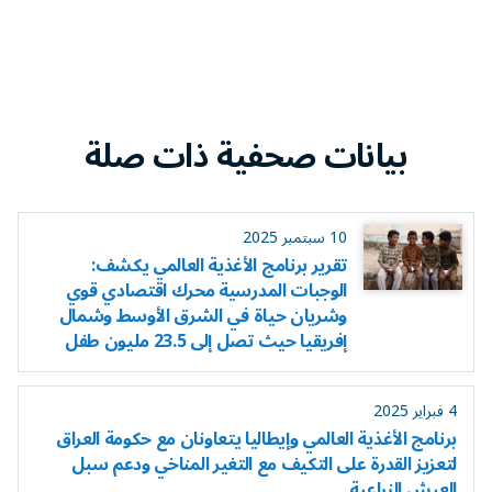
بيانات صحفية ذات صلة
10 سبتمبر 2025
تقرير برنامج الأغذية العالمي يكشف:
الوجبات المدرسية محرك اقتصادي قوي
وشريان حياة في الشرق الأوسط وشمال
إفريقيا حيث تصل إلى 23.5 مليون طفل
4 فبراير 2025
برنامج الأغذية العالمي وإيطاليا يتعاونان مع حكومة العراق
لتعزيز القدرة على التكيف مع التغير المناخي ودعم سبل
العيش الزراعية