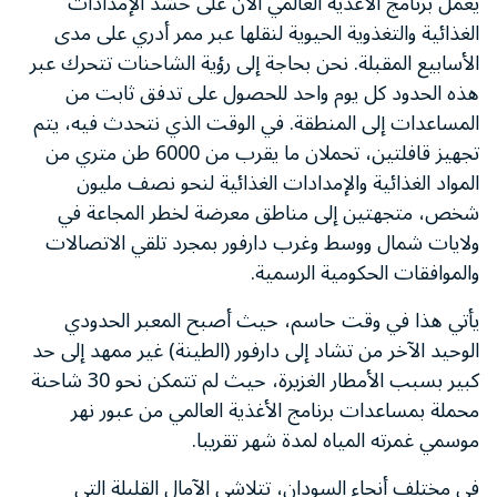
يعمل برنامج الأغذية العالمي الآن على حشد الإمدادات
الغذائية والتغذوية الحيوية لنقلها عبر ممر أدري على مدى
الأسابيع المقبلة. نحن بحاجة إلى رؤية الشاحنات تتحرك عبر
هذه الحدود كل يوم واحد للحصول على تدفق ثابت من
المساعدات إلى المنطقة. في الوقت الذي نتحدث فيه، يتم
تجهيز قافلتين، تحملان ما يقرب من 6000 طن متري من
المواد الغذائية والإمدادات الغذائية لنحو نصف مليون
شخص، متجهتين إلى مناطق معرضة لخطر المجاعة في
ولايات شمال ووسط وغرب دارفور بمجرد تلقي الاتصالات
والموافقات الحكومية الرسمية.
يأتي هذا في وقت حاسم، حيث أصبح المعبر الحدودي
الوحيد الآخر من تشاد إلى دارفور (الطينة) غير ممهد إلى حد
كبير بسبب الأمطار الغزيرة، حيث لم تتمكن نحو 30 شاحنة
محملة بمساعدات برنامج الأغذية العالمي من عبور نهر
موسمي غمرته المياه لمدة شهر تقريبا.
في مختلف أنحاء السودان، تتلاشى الآمال القليلة التي