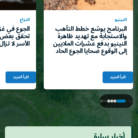
النينيو
النزاع
البرنامج يوسّع خطط التأهب
الجوع في غز
والاستجابة مع تهديد ظاهرة
تحقق بعض 
النينيو بدفع عشرات الملايين
الأسر لا تزال
إلى الوقوع ضحايا الجوع الحاد
اقرأ المزيد
اقرأ المزيد
أخبار سارة