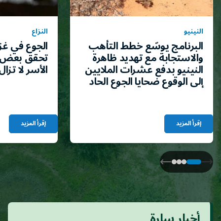
النينيو
النزاع
البرنامج يوسّع خطط التأهب
الجوع في غز
والاستجابة مع تهديد ظاهرة
تحقق بعض 
النينيو بدفع عشرات الملايين
الأسر لا تزال
إلى الوقوع ضحايا الجوع الحاد
إقرأ المزيد
إقرأ المزيد
أخبار سارة