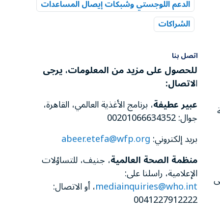
الدعم اللوجستي وشبكات إيصال المساعدات
الشراكات
اتصل بنا
للحصول على مزيد من المعلومات، يرجى
ا
لاتصال
:
عبير عطيفة
، برنامج الأغذية العالمي، القاهرة،
جوال: 00201066634352
بريد إلكتروني:
abeer.etefa@wfp.org
منظمة الصحة العالمية
، جنيف، للتساؤلات
الإعلامية، راسلنا على:
لى
mediainquiries@who.int
، أو الاتصال:
0041227912222