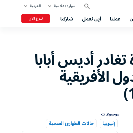
موارد إعلامية
العربية
ن
عملنا
أين نعمل
شاركنا
تبرع الآن
تغادر أديس أبابا
ل الأفريقية
موضوعات
إثيوبيا
حالات الطوارئ الصحية