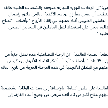
لمي: "إن الرحلات الجوية التجارية متوقفة والشحنات الطبية عالقة.
طلب أن نعمل معاً. إن برنامج الأغذية العالمي ملتزم بإيصال
العاملين الطبيين أثناء عملهم في إنقاذ الأرواح." وأضاف: "تحتاج
م بذلك، ونحن على استعداد لنقل العاملين في المجالين الصحي
طبية."
مة الصحة العالمية: "إن الرحلة التضامنية هذه تمثل جزءاً من
جهد أكبر يُبذل لشحن الإمدادات الطبية المنقذة للحياة إلى 95 بلداً." وأضاف: "أود أن أشكر الاتحاد الأفريقي وحكومتي
هم مع البلدان الأفريقية في هذه المرحلة الحرجة من تاريخ العالم.
المية على مليون كمامة، بالإضافة إلى معدات الوقاية الشخصية،
والتي ستكون كافية لحماية العاملين الصحيين أثناء مباشرتهم علاج أكثر من 30 ألف مريض في جميع أنحاء القارة، إلى