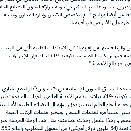
ويديرون مستودعاً يتم التحكم في درجة حرارته لتخزين البضائع الجاف
ية العالمي أيضاً برنامج تتبع مخصص للشحن وإدارة المخازن وخدمة
سيطرة على الأمراض في أفريقيا.
والوقاية منها في إفريقيا: "إن الإمدادات الطبية تأتي في الوقت
المناسب حيث لا تزال القارة تتمتع بفرصة سانحة لمكافحة فيروس كورونا المستجد (كوفيد-19). لذلك فإن الإجراءات
ي أمر بالغ الأهمية."
وفي إطار المناشدة العالمية التي أطلقها مكتب الأمم المتحدة لتنسيق الشؤون الإنسانية في 25 مارس/آذار لجمع ملياري
دولار أمريكي من أجل الاستجابة لفيروس كورونا المستجد (كوفيد-19)، يناشد برنامج الأغذية العالمي الجهات المانحة توفير
في جميع أنحاء العالم لتيسير تخزين وإرسال البضائع الطبية الأساسية
 مع سفن مستأجرة لخدمات الشحن، وتوفير خدمات الركاب الجوية
والصحي. وهذا يشمل رحلات تضامنية مثل هذه الرحلة المرسلة عبر
أديس أبابا. وفي الوقت الراهن، حصل البرنامج على 24٪ فقط (84 مليون دولار أمريكي) من التمويل المطلوب والبالغ 350