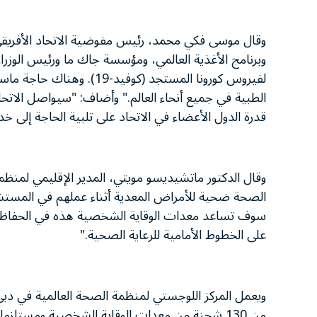
وقال موسى فكي محمد، رئيس مفوضية الاتحاد الأفريقي: "
وبرنامج الأغذية العالمي، ومؤسسة جاك ما ورئيس الوزراء 
لفيروس كورونا المستجد (كو
الطبية في جميع أنحاء العالم." وأضاف: "سيواصل الاتحا
قدرة الدول الأعضاء في الاتحاد على تلبية الحاجة إلى خ
وقال الدكتور ماتشيديسو مويتي، المدير الإقليمي لمنظم
الصحة ضحية للأمراض المعدية أثناء عملهم في المستشفي
سوف تساعد معدات الوقاية الشخصية هذه في الحفاظ عل
على الخطوط الأمامية للرعاية الصحية."
ويعمل المركز اللوجستي لمنظمة الصحة العالمية في دبي،
من 130 شحنة من معدات الوقاية الشخصية ومستلزمات المختبرات إلى 95 بلداً في جميع مناطق المنظمة الستة.