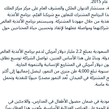
201.
ة، مستشار الديوان الملكي والمشرف العام على مركز مركز الملك
ذا البرنامج المشترك للتعاون مع شريكنا القيّم، برنامج الأغذية
تغذية من خلال جهودنا المشتركة. وسيستمر برنامج الأغذية العالمي
يز شراكتهما ومواصلة عملهما لإنقاذ وتحسين حياة المحتاجين حول
على مدى العقدين الماضيين، ساهمت المملكة العربية السعودية بمبلغ 2.2 مليار دولار أمريكي لدعم برنامج الأغذية العال
 مكافحة الجوع، حيث تم الوصول إلى الناس في 31 دولة. وبناءً على هذا الأساس المتين، تواصل الشراكة توسيع نطاق
إلى جانب المساهمات النقدية، تُقدم المملكة مساهمة سنوية تبلغ 4,000 طن متري من التمور، ليصل إجماليها إلى أكثر
برامج المشتركة في الميدان. تُعد التمور مصدرًا حيويًا للتغذية وتحمل
ة ماسة.
لسعودية في ضمان حصول الأطفال في المدارس، واللاجئين في
وع على العناصر الغذائية الأساسية. ويُعتبر هذا العطاء رمزًا