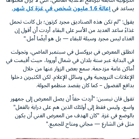
الكرتونية التابعة لبرنامج الأغذية العالمي، التي لا يزال محتواها
يساعد في
إعالة 1.6 مليون شخص في غزة كل شهر.
يقول: "لم تكن هذه الصناديق مجرد كرتون؛ بل كانت تحمل
غذاءً ساعد العديد من الأسر على البقاء. أردت أن أقول إن
الغذاء ليس مجرد وسيلة للبقاء — بل هو أيضًا أمل."
انطلق المعرض في بروكسل في سبتمبر الماضي، وتجولت
في البداية عبر ستة بلدان في شمال أوروبا، حيث أقيمت في
أماكن عامة مزدحمة. سمع بعض الزوار عنها من خلال
الإعلانات الترويجية وفي وسائل الإعلام. لكن الكثيرين دخلوا
بدافع الفضول – كما كان يقصد منظمو الجولة.
تقول فان نيسبن: "أردت حقاً أن يصل المعرض إلى جمهور
واسع، وليس فقط إلى أولئك الذين هم على دراية بالفعل"
بالوضع في غزة. "كان الهدف من المعرض الفني أن يكون
مثل فن الشارع — مجاني ومتاح للجميع."