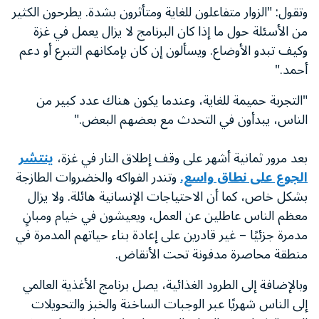
وتقول: "الزوار متفاعلون للغاية ومتأثرون بشدة. يطرحون الكثير
من الأسئلة حول ما إذا كان البرنامج لا يزال يعمل في غزة
وكيف تبدو الأوضاع. ويسألون إن كان بإمكانهم التبرع أو دعم
أحمد."
"التجربة حميمة للغاية، وعندما يكون هناك عدد كبير من
الناس، يبدأون في التحدث مع بعضهم البعض."
بعد مرور ثمانية أشهر على وقف إطلاق النار في غزة،
ينتشر
الجوع على نطاق واسع.
وتندر الفواكه والخضروات الطازجة
بشكل خاص، كما أن الاحتياجات الإنسانية هائلة. ولا يزال
معظم الناس عاطلين عن العمل، ويعيشون في خيام ومبانٍ
مدمرة جزئيًا – غير قادرين على إعادة بناء حياتهم المدمرة في
منطقة محاصرة مدفونة تحت الأنقاض.
وبالإضافة إلى الطرود الغذائية، يصل برنامج الأغذية العالمي
إلى الناس شهريًا عبر الوجبات الساخنة والخبز والتحويلات