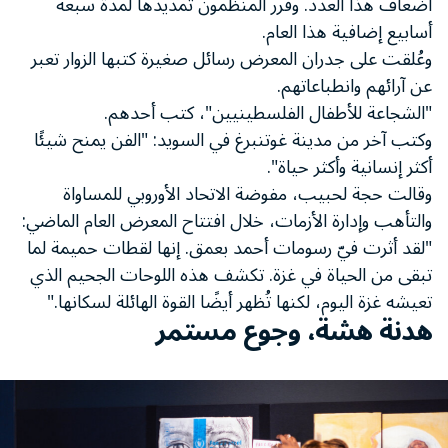
أضعاف هذا العدد. وقرر المنظمون تمديدها لمدة سبعة
أسابيع إضافية هذا العام.
وعُلقت على جدران المعرض رسائل صغيرة كتبها الزوار تعبر
عن آرائهم وانطباعاتهم.
"الشجاعة للأطفال الفلسطينيين"، كتب أحدهم.
وكتب آخر من مدينة غوتنبرغ في السويد: "الفن يمنح شيئًا
أكثر إنسانية وأكثر حياة".
وقالت حجة لحبيب، مفوضة الاتحاد الأوروبي للمساواة
والتأهب وإدارة الأزمات، خلال افتتاح المعرض العام الماضي:
"لقد أثرت فيّ رسومات أحمد بعمق. إنها لقطات حميمة لما
تبقى من الحياة في غزة. تكشف هذه اللوحات الجحيم الذي
تعيشه غزة اليوم، لكنها تُظهر أيضًا القوة الهائلة لسكانها."
هدنة هشة، وجوع مستمر