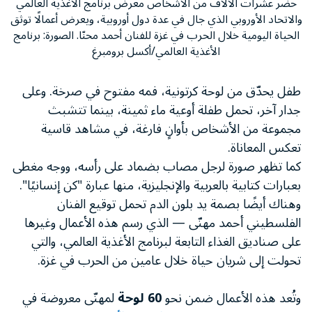
حضر عشرات الآلاف من الأشخاص معرض برنامج الأغذية العالمي
والاتحاد الأوروبي الذي جال في عدة دول أوروبية، ويعرض أعمالًا توثق
الحياة اليومية خلال الحرب في غزة للفنان أحمد محنّا. الصورة: برنامج
الأغذية العالمي/أكسل برومبرغ
طفل يحدّق من لوحة كرتونية، فمه مفتوح في صرخة. وعلى
جدار آخر، تحمل طفلة أوعية ماء ثمينة، بينما تتشبث
مجموعة من الأشخاص بأوانٍ فارغة، في مشاهد قاسية
تعكس المعاناة.
كما تظهر صورة لرجل مصاب بضماد على رأسه، ووجه مغطى
بعبارات كتابية بالعربية والإنجليزية، منها عبارة "كن إنسانيًا".
وهناك أيضًا بصمة يد بلون الدم تحمل توقيع الفنان
الفلسطيني أحمد مهنّى — الذي رسم هذه الأعمال وغيرها
على صناديق الغذاء التابعة لبرنامج الأغذية العالمي، والتي
تحولت إلى شريان حياة خلال عامين من الحرب في غزة.
وتُعد هذه الأعمال ضمن نحو
60 لوحة
لمهنّى معروضة في