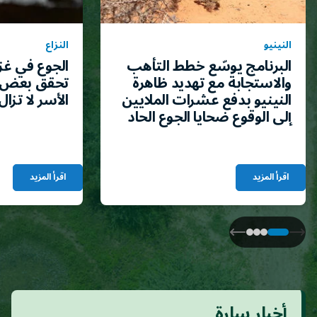
النينيو
النزاع
البرنامج يوسّع خطط التأهب
الجوع في غز
والاستجابة مع تهديد ظاهرة
تحقق بعض 
النينيو بدفع عشرات الملايين
الأسر لا تزال
إلى الوقوع ضحايا الجوع الحاد
اقرأ المزيد
اقرأ المزيد
أخبار سارة